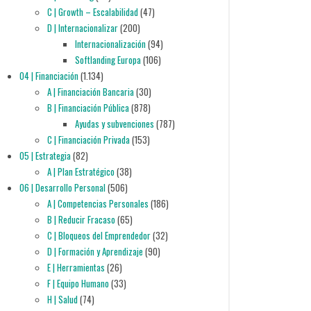
C | Growth – Escalabilidad
(47)
D | Internacionalizar
(200)
Internacionalización
(94)
Softlanding Europa
(106)
04 | Financiación
(1.134)
A | Financiación Bancaria
(30)
B | Financiación Pública
(878)
Ayudas y subvenciones
(787)
C | Financiación Privada
(153)
05 | Estrategia
(82)
A | Plan Estratégico
(38)
06 | Desarrollo Personal
(506)
A | Competencias Personales
(186)
B | Reducir Fracaso
(65)
C | Bloqueos del Emprendedor
(32)
D | Formación y Aprendizaje
(90)
E | Herramientas
(26)
F | Equipo Humano
(33)
H | Salud
(74)