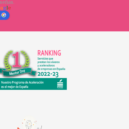
señas.
o
o
g
l
e
n