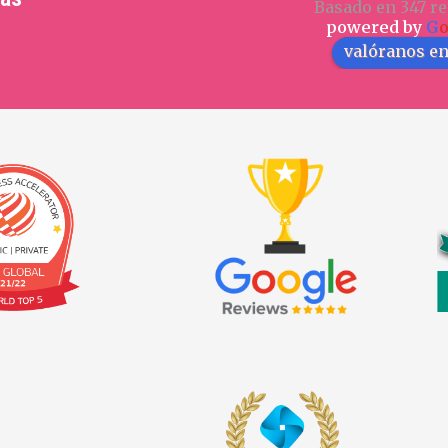
Basado en 347 re
powered by
G
valóranos e