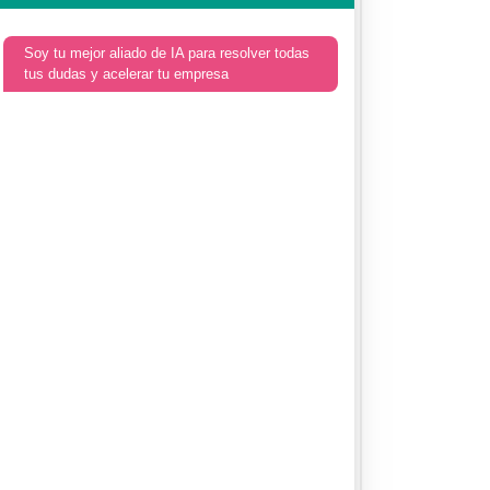
Soy tu mejor aliado de IA para resolver todas
tus dudas y acelerar tu empresa