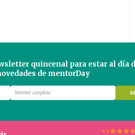
sletter quincenal para estar al día 
 novedades de mentorDay
4.9
más