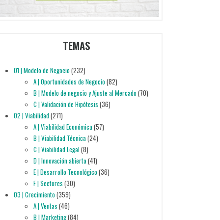
TEMAS
01 | Modelo de Negocio
(232)
A | Oportunidades de Negocio
(82)
B | Modelo de negocio y Ajuste al Mercado
(70)
C | Validación de Hipótesis
(36)
02 | Viabilidad
(271)
A | Viabilidad Económica
(57)
B | Viabilidad Técnica
(24)
C | Viabilidad Legal
(8)
D | Innovación abierta
(41)
E | Desarrollo Tecnológico
(36)
F | Sectores
(30)
03 | Crecimiento
(359)
A | Ventas
(46)
B | Marketing
(84)