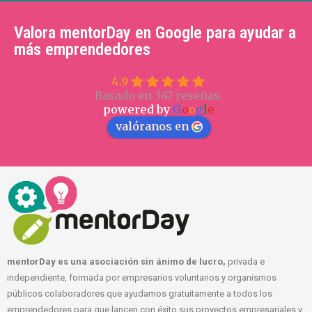
Valora mentorDay en Google para ayudar a
más emprendedores
4.9
Basado en 347 reseñas.
powered by
G
o
o
g
l
e
valóranos en
mentorDay es una asociación sin ánimo de lucro,
privada e
independiente, formada por empresarios voluntarios y organismos
públicos colaboradores que ayudamos gratuitamente a todos los
emprendedores para que lancen con éxito sus proyectos empresariales y