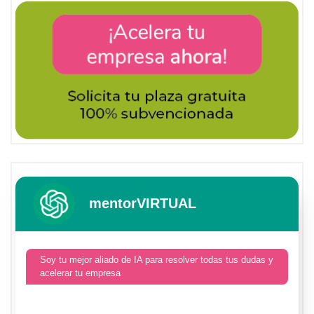
mentorVIRTUAL
Soy tu mejor aliado de IA para resolver todas tus dudas y
acelerar tu empresa