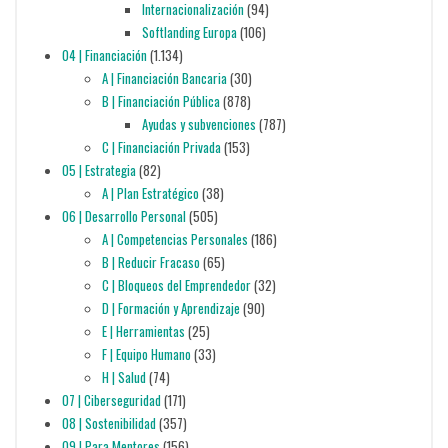
Internacionalización
(94)
Softlanding Europa
(106)
04 | Financiación
(1.134)
A | Financiación Bancaria
(30)
B | Financiación Pública
(878)
Ayudas y subvenciones
(787)
C | Financiación Privada
(153)
05 | Estrategia
(82)
A | Plan Estratégico
(38)
06 | Desarrollo Personal
(505)
A | Competencias Personales
(186)
B | Reducir Fracaso
(65)
C | Bloqueos del Emprendedor
(32)
D | Formación y Aprendizaje
(90)
E | Herramientas
(25)
F | Equipo Humano
(33)
H | Salud
(74)
07 | Ciberseguridad
(171)
08 | Sostenibilidad
(357)
09 | Para Mentores
(156)