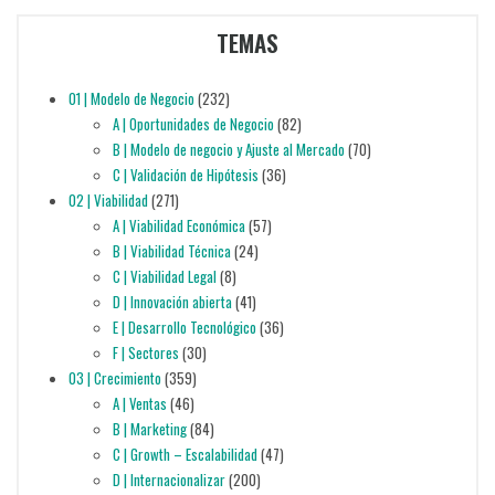
TEMAS
01 | Modelo de Negocio
(232)
A | Oportunidades de Negocio
(82)
B | Modelo de negocio y Ajuste al Mercado
(70)
C | Validación de Hipótesis
(36)
02 | Viabilidad
(271)
A | Viabilidad Económica
(57)
B | Viabilidad Técnica
(24)
C | Viabilidad Legal
(8)
D | Innovación abierta
(41)
E | Desarrollo Tecnológico
(36)
F | Sectores
(30)
03 | Crecimiento
(359)
A | Ventas
(46)
B | Marketing
(84)
C | Growth – Escalabilidad
(47)
D | Internacionalizar
(200)