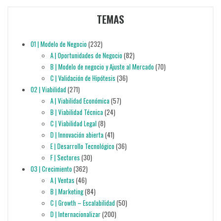
TEMAS
01 | Modelo de Negocio
(232)
A | Oportunidades de Negocio
(82)
B | Modelo de negocio y Ajuste al Mercado
(70)
C | Validación de Hipótesis
(36)
02 | Viabilidad
(271)
A | Viabilidad Económica
(57)
B | Viabilidad Técnica
(24)
C | Viabilidad Legal
(8)
D | Innovación abierta
(41)
E | Desarrollo Tecnológico
(36)
F | Sectores
(30)
03 | Crecimiento
(362)
A | Ventas
(46)
B | Marketing
(84)
C | Growth – Escalabilidad
(50)
D | Internacionalizar
(200)