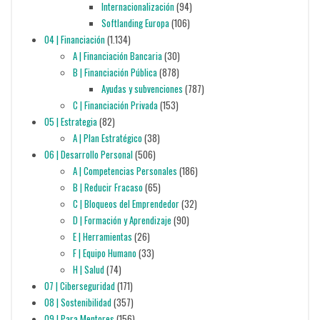
Internacionalización
(94)
Softlanding Europa
(106)
04 | Financiación
(1.134)
A | Financiación Bancaria
(30)
B | Financiación Pública
(878)
Ayudas y subvenciones
(787)
C | Financiación Privada
(153)
05 | Estrategia
(82)
A | Plan Estratégico
(38)
06 | Desarrollo Personal
(506)
A | Competencias Personales
(186)
B | Reducir Fracaso
(65)
C | Bloqueos del Emprendedor
(32)
D | Formación y Aprendizaje
(90)
E | Herramientas
(26)
F | Equipo Humano
(33)
H | Salud
(74)
07 | Ciberseguridad
(171)
08 | Sostenibilidad
(357)
09 | Para Mentores
(156)