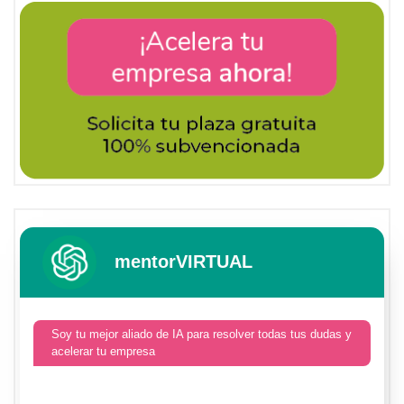
mentorVIRTUAL
Soy tu mejor aliado de IA para resolver todas tus dudas y
acelerar tu empresa