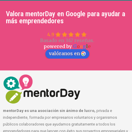
Valora mentorDay en Google para ayudar a
más emprendedores
4.9
Basado en 347 reseñas.
powered by
G
o
o
g
l
e
valóranos en
mentorDay es una asociación sin ánimo de lucro,
privada e
independiente, formada por empresarios voluntarios y organismos
públicos colaboradores que ayudamos gratuitamente a todos los
emprendedores para que lancen con éxito sus proyectos empresariales y