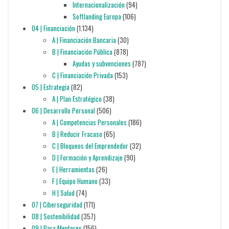
Internacionalización
(94)
Softlanding Europa
(106)
04 | Financiación
(1.134)
A | Financiación Bancaria
(30)
B | Financiación Pública
(878)
Ayudas y subvenciones
(787)
C | Financiación Privada
(153)
05 | Estrategia
(82)
A | Plan Estratégico
(38)
06 | Desarrollo Personal
(506)
A | Competencias Personales
(186)
B | Reducir Fracaso
(65)
C | Bloqueos del Emprendedor
(32)
D | Formación y Aprendizaje
(90)
E | Herramientas
(26)
F | Equipo Humano
(33)
H | Salud
(74)
07 | Ciberseguridad
(171)
08 | Sostenibilidad
(357)
09 | Para Mentores
(156)