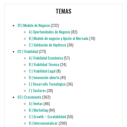
TEMAS
01 | Modelo de Negocio
(232)
A | Oportunidades de Negocio
(82)
B | Modelo de negocio y Ajuste al Mercado
(70)
C | Validación de Hipótesis
(36)
02 | Viabilidad
(271)
A | Viabilidad Económica
(57)
B | Viabilidad Técnica
(24)
C | Viabilidad Legal
(8)
D | Innovación abierta
(41)
E | Desarrollo Tecnológico
(36)
F | Sectores
(30)
03 | Crecimiento
(362)
A | Ventas
(46)
B | Marketing
(84)
C | Growth – Escalabilidad
(50)
D | Internacionalizar
(200)