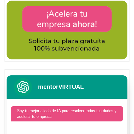
mentorVIRTUAL
Soy tu mejor aliado de IA para resolver todas tus dudas y
acelerar tu empresa