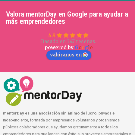
Valora mentorDay en Google para ayudar a
más emprendedores
4.9
Basado en 347 reseñas.
powered by
G
o
o
g
l
e
valóranos en
mentorDay es una asociación sin ánimo de lucro,
privada e
independiente, formada por empresarios voluntarios y organismos
públicos colaboradores que ayudamos gratuitamente a todos los
emprendedores para que lancen con éxito sus proyectos empresariales y