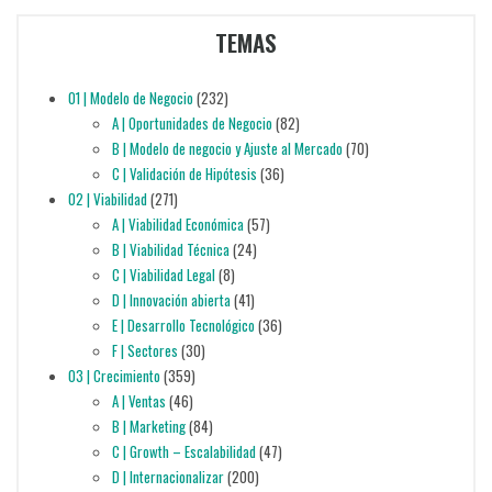
TEMAS
01 | Modelo de Negocio
(232)
A | Oportunidades de Negocio
(82)
B | Modelo de negocio y Ajuste al Mercado
(70)
C | Validación de Hipótesis
(36)
02 | Viabilidad
(271)
A | Viabilidad Económica
(57)
B | Viabilidad Técnica
(24)
C | Viabilidad Legal
(8)
D | Innovación abierta
(41)
E | Desarrollo Tecnológico
(36)
F | Sectores
(30)
03 | Crecimiento
(359)
A | Ventas
(46)
B | Marketing
(84)
C | Growth – Escalabilidad
(47)
D | Internacionalizar
(200)