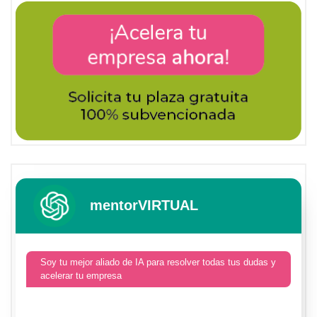
mentorVIRTUAL
Soy tu mejor aliado de IA para resolver todas tus dudas y
acelerar tu empresa