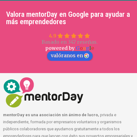
Valora mentorDay en Google para ayudar a
más emprendedores
4.9
Basado en 347 reseñas.
powered by
G
o
o
g
l
e
valóranos en
mentorDay es una asociación sin ánimo de lucro,
privada e
independiente, formada por empresarios voluntarios y organismos
públicos colaboradores que ayudamos gratuitamente a todos los
emprendedores para que lancen con éxito sus proyectos empresariales y