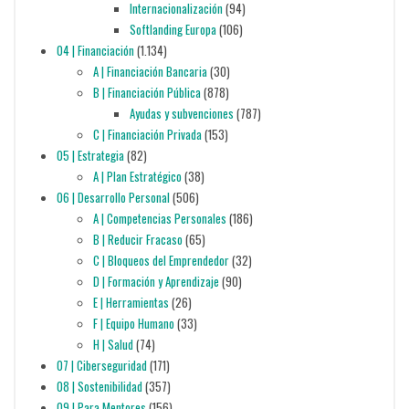
Internacionalización
(94)
Softlanding Europa
(106)
04 | Financiación
(1.134)
A | Financiación Bancaria
(30)
B | Financiación Pública
(878)
Ayudas y subvenciones
(787)
C | Financiación Privada
(153)
05 | Estrategia
(82)
A | Plan Estratégico
(38)
06 | Desarrollo Personal
(506)
A | Competencias Personales
(186)
B | Reducir Fracaso
(65)
C | Bloqueos del Emprendedor
(32)
D | Formación y Aprendizaje
(90)
E | Herramientas
(26)
F | Equipo Humano
(33)
H | Salud
(74)
07 | Ciberseguridad
(171)
08 | Sostenibilidad
(357)
09 | Para Mentores
(156)