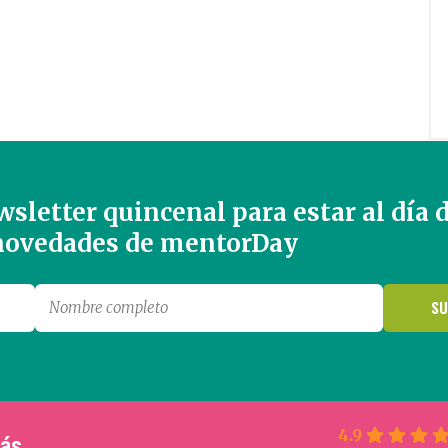
sletter quincenal para estar al día 
 novedades de mentorDay
4.9
más