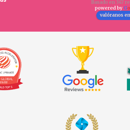
Basado en 347 re
powered by
G
valóranos e