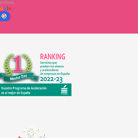
señas.
o
o
g
l
e
n