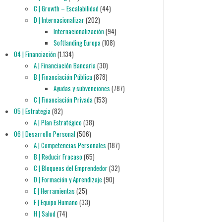
C | Growth – Escalabilidad
(44)
D | Internacionalizar
(202)
Internacionalización
(94)
Softlanding Europa
(108)
04 | Financiación
(1.134)
A | Financiación Bancaria
(30)
B | Financiación Pública
(878)
Ayudas y subvenciones
(787)
C | Financiación Privada
(153)
05 | Estrategia
(82)
A | Plan Estratégico
(38)
06 | Desarrollo Personal
(506)
A | Competencias Personales
(187)
B | Reducir Fracaso
(65)
C | Bloqueos del Emprendedor
(32)
D | Formación y Aprendizaje
(90)
E | Herramientas
(25)
F | Equipo Humano
(33)
H | Salud
(74)