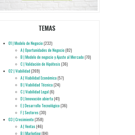
TEMAS
01 | Modelo de Negocio
(232)
A | Oportunidades de Negocio
(82)
B | Modelo de negocio y Ajuste al Mercado
(70)
C | Validación de Hipótesis
(36)
02 | Viabilidad
(269)
A | Viabilidad Económica
(57)
B | Viabilidad Técnica
(24)
C | Viabilidad Legal
(6)
D | Innovación abierta
(41)
E | Desarrollo Tecnológico
(36)
F | Sectores
(30)
03 | Crecimiento
(358)
A | Ventas
(46)
B | Marketing
(84)