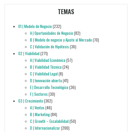
TEMAS
01 | Modelo de Negocio
(232)
A | Oportunidades de Negocio
(82)
B | Modelo de negocio y Ajuste al Mercado
(70)
C | Validación de Hipótesis
(36)
02 | Viabilidad
(271)
A | Viabilidad Económica
(57)
B | Viabilidad Técnica
(24)
C | Viabilidad Legal
(8)
D | Innovación abierta
(41)
E | Desarrollo Tecnológico
(36)
F | Sectores
(30)
03 | Crecimiento
(362)
A | Ventas
(46)
B | Marketing
(84)
C | Growth – Escalabilidad
(50)
D | Internacionalizar
(200)