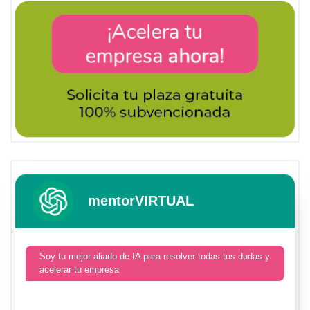
mentorVIRTUAL
Soy tu mejor aliado de IA para resolver todas tus dudas y
acelerar tu empresa