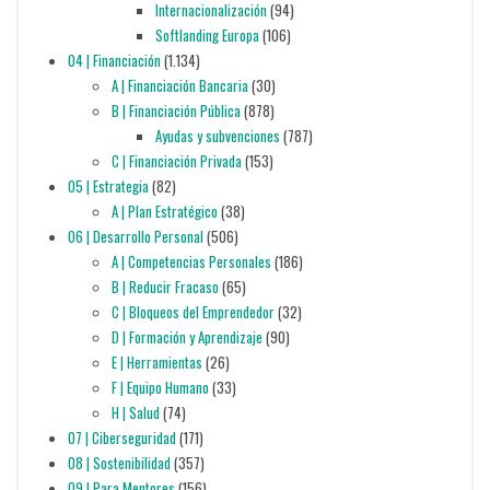
Internacionalización
(94)
Softlanding Europa
(106)
04 | Financiación
(1.134)
A | Financiación Bancaria
(30)
B | Financiación Pública
(878)
Ayudas y subvenciones
(787)
C | Financiación Privada
(153)
05 | Estrategia
(82)
A | Plan Estratégico
(38)
06 | Desarrollo Personal
(506)
A | Competencias Personales
(186)
B | Reducir Fracaso
(65)
C | Bloqueos del Emprendedor
(32)
D | Formación y Aprendizaje
(90)
E | Herramientas
(26)
F | Equipo Humano
(33)
H | Salud
(74)
07 | Ciberseguridad
(171)
08 | Sostenibilidad
(357)
09 | Para Mentores
(156)