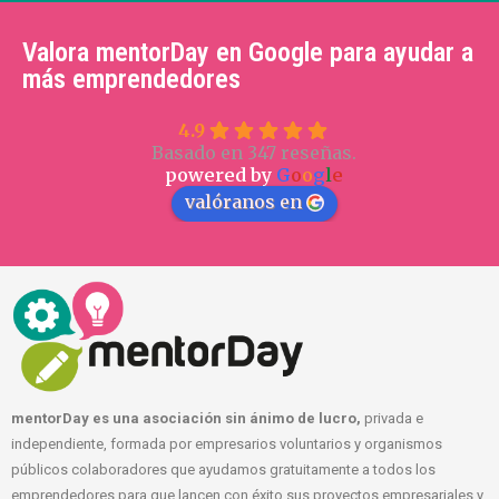
Valora mentorDay en Google para ayudar a
más emprendedores
4.9
Basado en 347 reseñas.
powered by
G
o
o
g
l
e
valóranos en
mentorDay es una asociación sin ánimo de lucro,
privada e
independiente, formada por empresarios voluntarios y organismos
públicos colaboradores que ayudamos gratuitamente a todos los
emprendedores para que lancen con éxito sus proyectos empresariales y