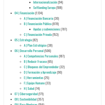
Internacionalización
(94)
Softlanding Europa
(108)
04 | Financiación
(1.134)
A | Financiación Bancaria
(30)
B | Financiación Pública
(878)
Ayudas y subvenciones
(787)
C | Financiación Privada
(153)
05 | Estrategia
(82)
A | Plan Estratégico
(38)
06 | Desarrollo Personal
(506)
A | Competencias Personales
(187)
B | Reducir Fracaso
(65)
C | Bloqueos del Emprendedor
(32)
D | Formación y Aprendizaje
(90)
E | Herramientas
(25)
F | Equipo Humano
(33)
H | Salud
(74)
07 | Ciberseguridad
(171)
08 | Sostenibilidad
(357)
09 | Para Mentores
(156)