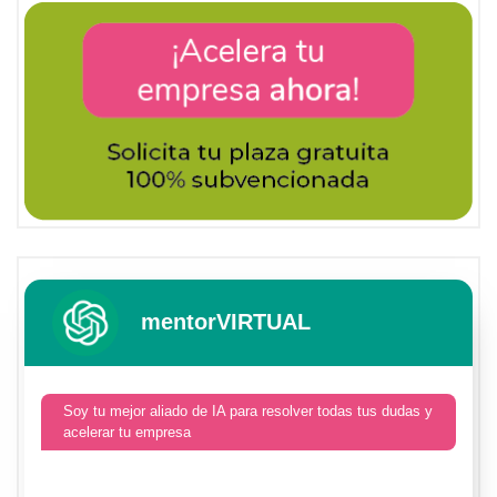
mentorVIRTUAL
Soy tu mejor aliado de IA para resolver todas tus dudas y
acelerar tu empresa