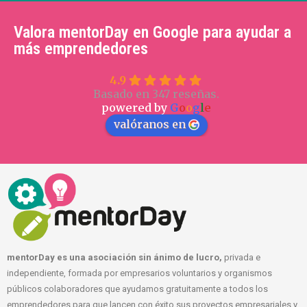
Valora mentorDay en Google para ayudar a
más emprendedores
4.9
Basado en 347 reseñas.
powered by
G
o
o
g
l
e
valóranos en
mentorDay es una asociación sin ánimo de lucro,
privada e
independiente, formada por empresarios voluntarios y organismos
públicos colaboradores que ayudamos gratuitamente a todos los
emprendedores para que lancen con éxito sus proyectos empresariales y