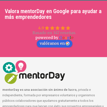
Valora mentorDay en Google para ayudar a
más emprendedores
4.9
Basado en 347 reseñas.
powered by
G
o
o
g
l
e
valóranos en
mentorDay es una asociación sin ánimo de lucro,
privada e
independiente, formada por empresarios voluntarios y organismos
públicos colaboradores que ayudamos gratuitamente a todos los
emprendedores para que lancen con éxito sus proyectos empresariales y