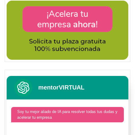
mentorVIRTUAL
Soy tu mejor aliado de IA para resolver todas tus dudas y
acelerar tu empresa