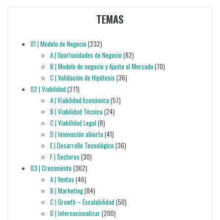
TEMAS
01 | Modelo de Negocio
(232)
A | Oportunidades de Negocio
(82)
B | Modelo de negocio y Ajuste al Mercado
(70)
C | Validación de Hipótesis
(36)
02 | Viabilidad
(271)
A | Viabilidad Económica
(57)
B | Viabilidad Técnica
(24)
C | Viabilidad Legal
(8)
D | Innovación abierta
(41)
E | Desarrollo Tecnológico
(36)
F | Sectores
(30)
03 | Crecimiento
(362)
A | Ventas
(46)
B | Marketing
(84)
C | Growth – Escalabilidad
(50)
D | Internacionalizar
(200)