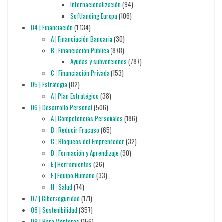
Internacionalización
(94)
Softlanding Europa
(106)
04 | Financiación
(1.134)
A | Financiación Bancaria
(30)
B | Financiación Pública
(878)
Ayudas y subvenciones
(787)
C | Financiación Privada
(153)
05 | Estrategia
(82)
A | Plan Estratégico
(38)
06 | Desarrollo Personal
(506)
A | Competencias Personales
(186)
B | Reducir Fracaso
(65)
C | Bloqueos del Emprendedor
(32)
D | Formación y Aprendizaje
(90)
E | Herramientas
(26)
F | Equipo Humano
(33)
H | Salud
(74)
07 | Ciberseguridad
(171)
08 | Sostenibilidad
(357)
09 | Para Mentores
(156)