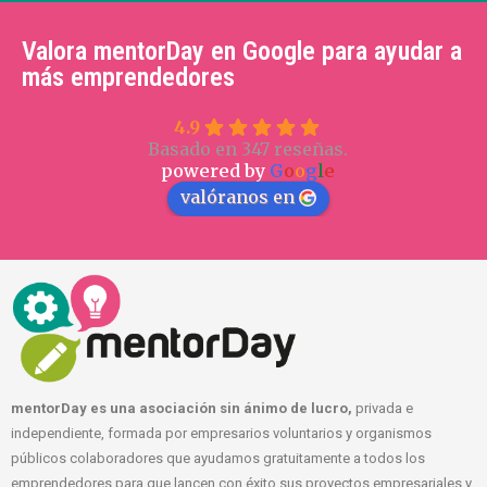
Valora mentorDay en Google para ayudar a
más emprendedores
4.9
Basado en 347 reseñas.
powered by
G
o
o
g
l
e
valóranos en
mentorDay es una asociación sin ánimo de lucro,
privada e
independiente, formada por empresarios voluntarios y organismos
públicos colaboradores que ayudamos gratuitamente a todos los
emprendedores para que lancen con éxito sus proyectos empresariales y