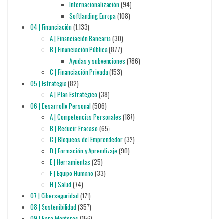
Internacionalización
(94)
Softlanding Europa
(108)
04 | Financiación
(1.133)
A | Financiación Bancaria
(30)
B | Financiación Pública
(877)
Ayudas y subvenciones
(786)
C | Financiación Privada
(153)
05 | Estrategia
(82)
A | Plan Estratégico
(38)
06 | Desarrollo Personal
(506)
A | Competencias Personales
(187)
B | Reducir Fracaso
(65)
C | Bloqueos del Emprendedor
(32)
D | Formación y Aprendizaje
(90)
E | Herramientas
(25)
F | Equipo Humano
(33)
H | Salud
(74)
07 | Ciberseguridad
(171)
08 | Sostenibilidad
(357)
09 | Para Mentores
(156)