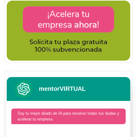
mentorVIRTUAL
Soy tu mejor aliado de IA para resolver todas tus dudas y
acelerar tu empresa