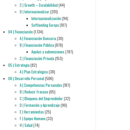
C | Growth – Escalabilidad
(44)
D | Internacionalizar
(201)
Internacionalización
(94)
Softlanding Europa
(107)
04 | Financiación
(1.134)
A | Financiación Bancaria
(30)
B | Financiación Pública
(878)
Ayudas y subvenciones
(787)
C | Financiación Privada
(153)
05 | Estrategia
(82)
A | Plan Estratégico
(38)
06 | Desarrollo Personal
(506)
A | Competencias Personales
(187)
B | Reducir Fracaso
(65)
C | Bloqueos del Emprendedor
(32)
D | Formación y Aprendizaje
(90)
E | Herramientas
(25)
F | Equipo Humano
(33)
H | Salud
(74)