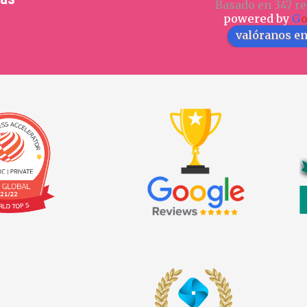
Basado en 347 re
powered by
G
valóranos e