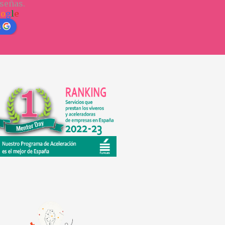
señas.
o
o
g
l
e
n