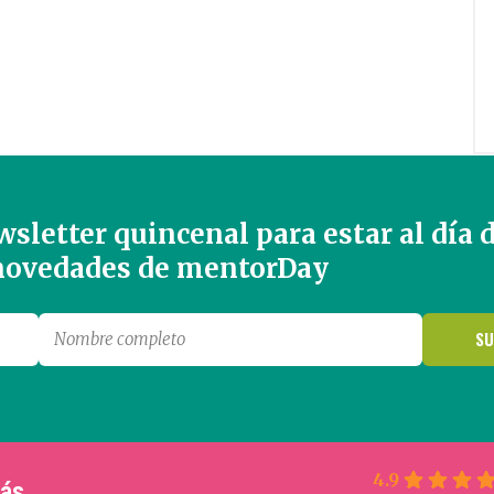
sletter quincenal para estar al día 
 novedades de mentorDay
4.9
más