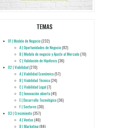
TEMAS
01 | Modelo de Negocio
(232)
A | Oportunidades de Negocio
(82)
B | Modelo de negocio y Ajuste al Mercado
(70)
C | Validación de Hipótesis
(36)
02 | Viabilidad
(270)
A | Viabilidad Económica
(57)
B | Viabilidad Técnica
(24)
C | Viabilidad Legal
(7)
D | Innovación abierta
(41)
E | Desarrollo Tecnológico
(36)
F | Sectores
(30)
03 | Crecimiento
(357)
A | Ventas
(46)
B | Marketing
(84)