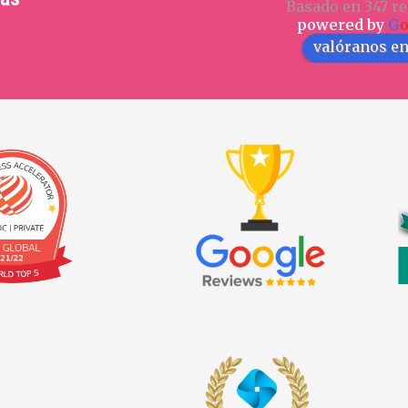
Basado en 347 re
powered by
G
valóranos e