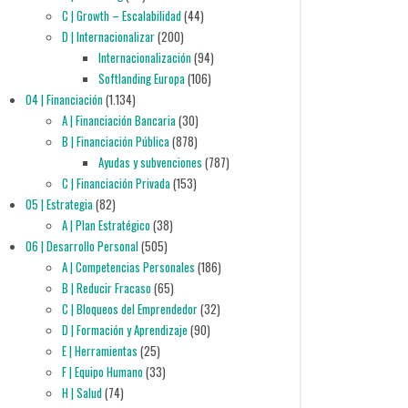
C | Growth – Escalabilidad
(44)
D | Internacionalizar
(200)
Internacionalización
(94)
Softlanding Europa
(106)
04 | Financiación
(1.134)
A | Financiación Bancaria
(30)
B | Financiación Pública
(878)
Ayudas y subvenciones
(787)
C | Financiación Privada
(153)
05 | Estrategia
(82)
A | Plan Estratégico
(38)
06 | Desarrollo Personal
(505)
A | Competencias Personales
(186)
B | Reducir Fracaso
(65)
C | Bloqueos del Emprendedor
(32)
D | Formación y Aprendizaje
(90)
E | Herramientas
(25)
F | Equipo Humano
(33)
H | Salud
(74)