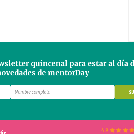
sletter quincenal para estar al día 
 novedades de mentorDay
4.9
más