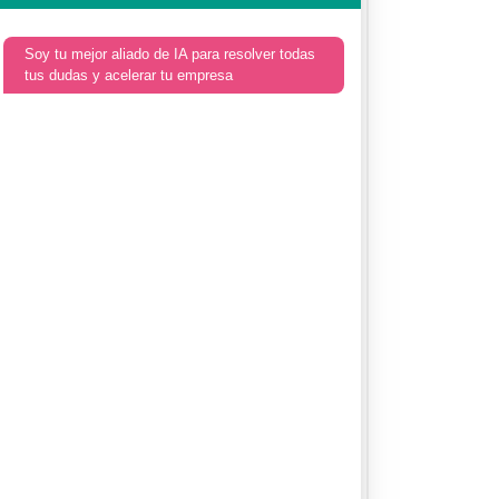
Soy tu mejor aliado de IA para resolver todas
tus dudas y acelerar tu empresa