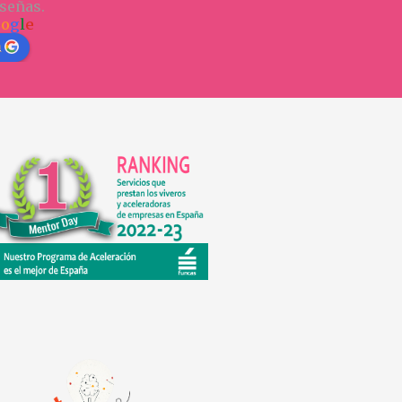
señas.
o
o
g
l
e
n