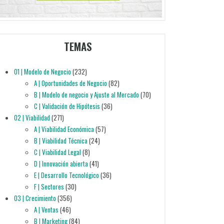
TEMAS
01 | Modelo de Negocio
(232)
A | Oportunidades de Negocio
(82)
B | Modelo de negocio y Ajuste al Mercado
(70)
C | Validación de Hipótesis
(36)
02 | Viabilidad
(271)
A | Viabilidad Económica
(57)
B | Viabilidad Técnica
(24)
C | Viabilidad Legal
(8)
D | Innovación abierta
(41)
E | Desarrollo Tecnológico
(36)
F | Sectores
(30)
03 | Crecimiento
(356)
A | Ventas
(46)
B | Marketing
(84)