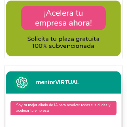
mentorVIRTUAL
Soy tu mejor aliado de IA para resolver todas tus dudas y
acelerar tu empresa