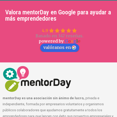
Valora mentorDay en Google para ayudar a
más emprendedores
4.9
Basado en 347 reseñas.
powered by
G
o
o
g
l
e
valóranos en
mentorDay es una asociación sin ánimo de lucro,
privada e
independiente, formada por empresarios voluntarios y organismos
públicos colaboradores que ayudamos gratuitamente a todos los
emprendedores para que lancen con éxito sus proyectos empresariales y