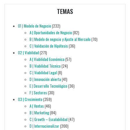
TEMAS
01 | Modelo de Negocio
(232)
A | Oportunidades de Negocio
(82)
B | Modelo de negocio y Ajuste al Mercado
(70)
C | Validación de Hipótesis
(36)
02 | Viabilidad
(271)
A | Viabilidad Económica
(57)
B | Viabilidad Técnica
(24)
C | Viabilidad Legal
(8)
D | Innovación abierta
(41)
E | Desarrollo Tecnológico
(36)
F | Sectores
(30)
03 | Crecimiento
(359)
A | Ventas
(46)
B | Marketing
(84)
C | Growth – Escalabilidad
(47)
D | Internacionalizar
(200)