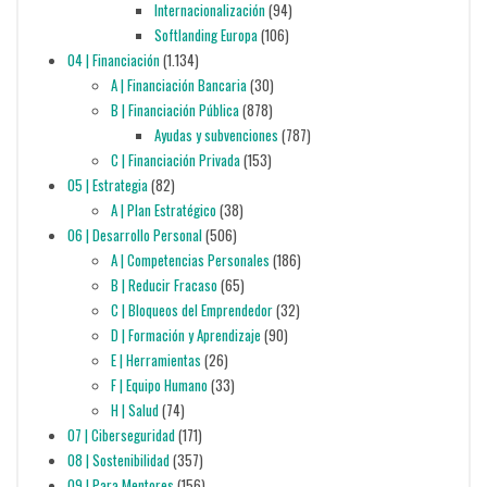
Internacionalización
(94)
Softlanding Europa
(106)
04 | Financiación
(1.134)
A | Financiación Bancaria
(30)
B | Financiación Pública
(878)
Ayudas y subvenciones
(787)
C | Financiación Privada
(153)
05 | Estrategia
(82)
A | Plan Estratégico
(38)
06 | Desarrollo Personal
(506)
A | Competencias Personales
(186)
B | Reducir Fracaso
(65)
C | Bloqueos del Emprendedor
(32)
D | Formación y Aprendizaje
(90)
E | Herramientas
(26)
F | Equipo Humano
(33)
H | Salud
(74)
07 | Ciberseguridad
(171)
08 | Sostenibilidad
(357)
09 | Para Mentores
(156)