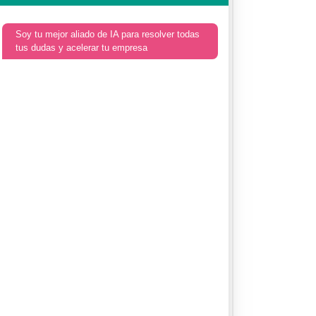
Soy tu mejor aliado de IA para resolver todas
tus dudas y acelerar tu empresa