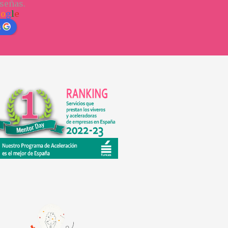
señas.
o
o
g
l
e
n