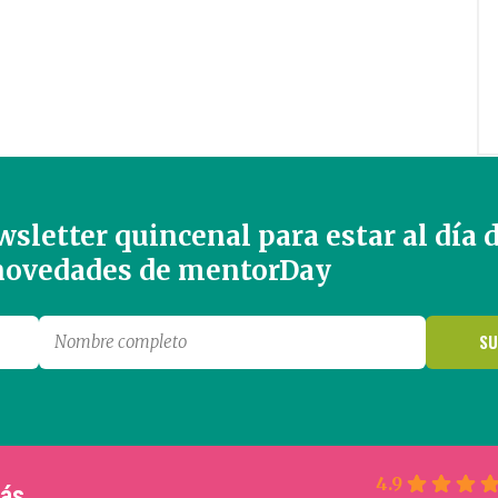
sletter quincenal para estar al día 
 novedades de mentorDay
4.9
más