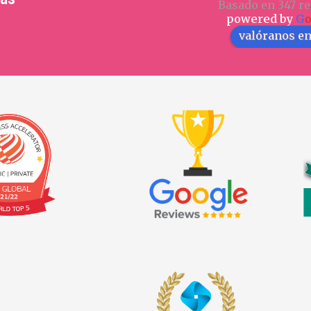
Basado en 347 re
powered by
G
valóranos e