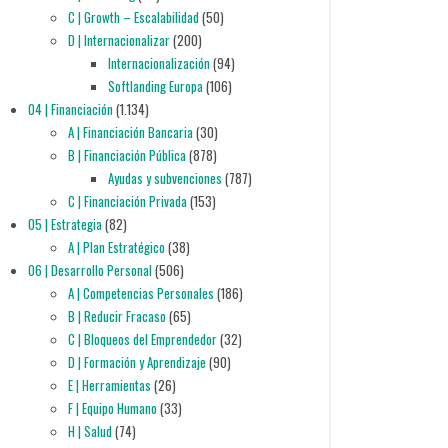
C | Growth – Escalabilidad
(50)
D | Internacionalizar
(200)
Internacionalización
(94)
Softlanding Europa
(106)
04 | Financiación
(1.134)
A | Financiación Bancaria
(30)
B | Financiación Pública
(878)
Ayudas y subvenciones
(787)
C | Financiación Privada
(153)
05 | Estrategia
(82)
A | Plan Estratégico
(38)
06 | Desarrollo Personal
(506)
A | Competencias Personales
(186)
B | Reducir Fracaso
(65)
C | Bloqueos del Emprendedor
(32)
D | Formación y Aprendizaje
(90)
E | Herramientas
(26)
F | Equipo Humano
(33)
H | Salud
(74)