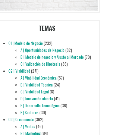
TEMAS
01 | Modelo de Negocio
(232)
A | Oportunidades de Negocio
(82)
B | Modelo de negocio y Ajuste al Mercado
(70)
C | Validación de Hipótesis
(36)
02 | Viabilidad
(271)
A | Viabilidad Económica
(57)
B | Viabilidad Técnica
(24)
C | Viabilidad Legal
(8)
D | Innovación abierta
(41)
E | Desarrollo Tecnológico
(36)
F | Sectores
(30)
03 | Crecimiento
(362)
A | Ventas
(46)
B | Marketing
(84)