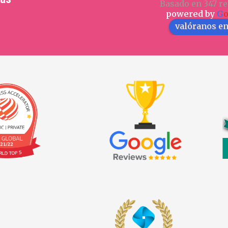
Basado en 347 re
powered by
G
valóranos e