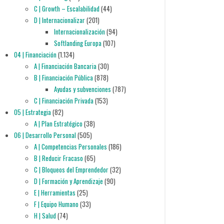
C | Growth – Escalabilidad
(44)
D | Internacionalizar
(201)
Internacionalización
(94)
Softlanding Europa
(107)
04 | Financiación
(1.134)
A | Financiación Bancaria
(30)
B | Financiación Pública
(878)
Ayudas y subvenciones
(787)
C | Financiación Privada
(153)
05 | Estrategia
(82)
A | Plan Estratégico
(38)
06 | Desarrollo Personal
(505)
A | Competencias Personales
(186)
B | Reducir Fracaso
(65)
C | Bloqueos del Emprendedor
(32)
D | Formación y Aprendizaje
(90)
E | Herramientas
(25)
F | Equipo Humano
(33)
H | Salud
(74)