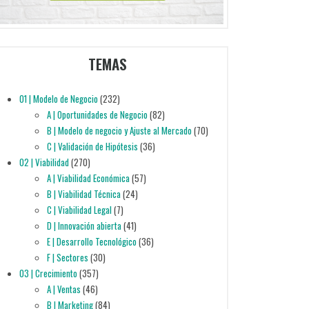
TEMAS
01 | Modelo de Negocio
(232)
A | Oportunidades de Negocio
(82)
B | Modelo de negocio y Ajuste al Mercado
(70)
C | Validación de Hipótesis
(36)
02 | Viabilidad
(270)
A | Viabilidad Económica
(57)
B | Viabilidad Técnica
(24)
C | Viabilidad Legal
(7)
D | Innovación abierta
(41)
E | Desarrollo Tecnológico
(36)
F | Sectores
(30)
03 | Crecimiento
(357)
A | Ventas
(46)
B | Marketing
(84)