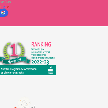
señas.
o
o
g
l
e
n