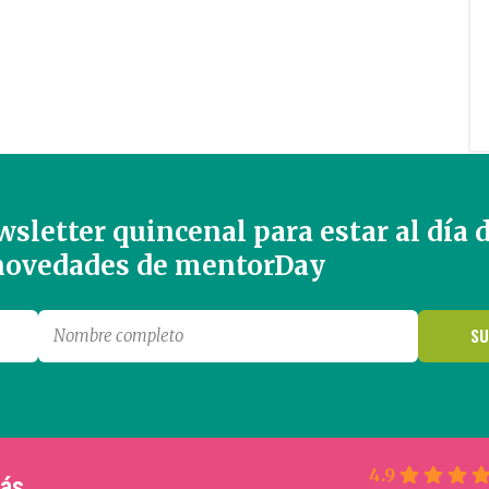
sletter quincenal para estar al día 
 novedades de mentorDay
4.9
más