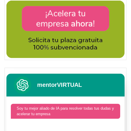
mentorVIRTUAL
Soy tu mejor aliado de IA para resolver todas tus dudas y
acelerar tu empresa