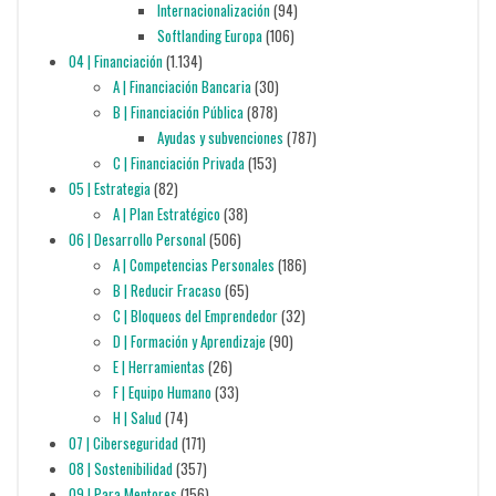
Internacionalización
(94)
Softlanding Europa
(106)
04 | Financiación
(1.134)
A | Financiación Bancaria
(30)
B | Financiación Pública
(878)
Ayudas y subvenciones
(787)
C | Financiación Privada
(153)
05 | Estrategia
(82)
A | Plan Estratégico
(38)
06 | Desarrollo Personal
(506)
A | Competencias Personales
(186)
B | Reducir Fracaso
(65)
C | Bloqueos del Emprendedor
(32)
D | Formación y Aprendizaje
(90)
E | Herramientas
(26)
F | Equipo Humano
(33)
H | Salud
(74)
07 | Ciberseguridad
(171)
08 | Sostenibilidad
(357)
09 | Para Mentores
(156)