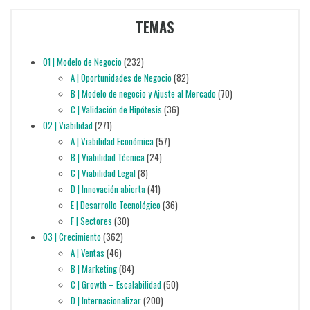
TEMAS
01 | Modelo de Negocio
(232)
A | Oportunidades de Negocio
(82)
B | Modelo de negocio y Ajuste al Mercado
(70)
C | Validación de Hipótesis
(36)
02 | Viabilidad
(271)
A | Viabilidad Económica
(57)
B | Viabilidad Técnica
(24)
C | Viabilidad Legal
(8)
D | Innovación abierta
(41)
E | Desarrollo Tecnológico
(36)
F | Sectores
(30)
03 | Crecimiento
(362)
A | Ventas
(46)
B | Marketing
(84)
C | Growth – Escalabilidad
(50)
D | Internacionalizar
(200)