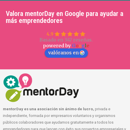
Valora mentorDay en Google para ayudar a
más emprendedores
4.9
Basado en 347 reseñas.
powered by
G
o
o
g
l
e
valóranos en
mentorDay es una asociación sin ánimo de lucro,
privada e
independiente, formada por empresarios voluntarios y organismos
públicos colaboradores que ayudamos gratuitamente a todos los
emprendedores para que lancen con éxito sus proyectos empresariales y