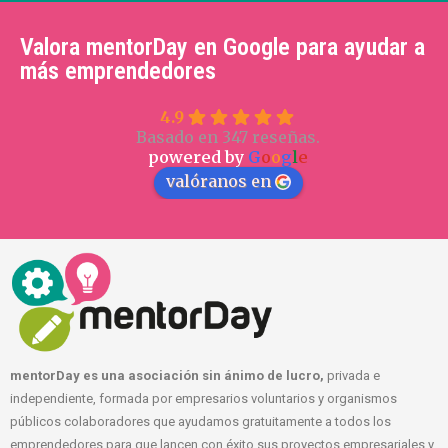
Valora mentorDay en Google para ayudar a
más emprendedores
4.9
Basado en 347 reseñas.
powered by
G
o
o
g
l
e
valóranos en
mentorDay es una asociación sin ánimo de lucro,
privada e
independiente, formada por empresarios voluntarios y organismos
públicos colaboradores que ayudamos gratuitamente a todos los
emprendedores para que lancen con éxito sus proyectos empresariales y