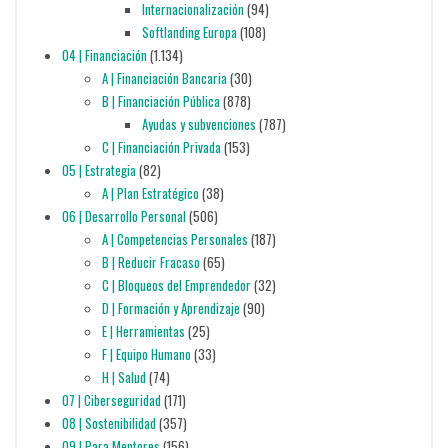
Internacionalización
(94)
Softlanding Europa
(108)
04 | Financiación
(1.134)
A | Financiación Bancaria
(30)
B | Financiación Pública
(878)
Ayudas y subvenciones
(787)
C | Financiación Privada
(153)
05 | Estrategia
(82)
A | Plan Estratégico
(38)
06 | Desarrollo Personal
(506)
A | Competencias Personales
(187)
B | Reducir Fracaso
(65)
C | Bloqueos del Emprendedor
(32)
D | Formación y Aprendizaje
(90)
E | Herramientas
(25)
F | Equipo Humano
(33)
H | Salud
(74)
07 | Ciberseguridad
(171)
08 | Sostenibilidad
(357)
09 | Para Mentores
(156)