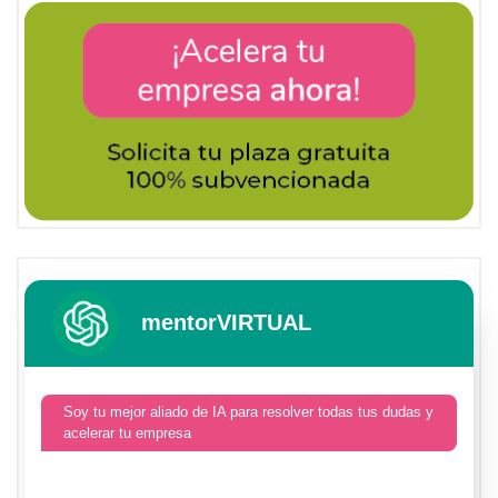
mentorVIRTUAL
Soy tu mejor aliado de IA para resolver todas tus dudas y
acelerar tu empresa