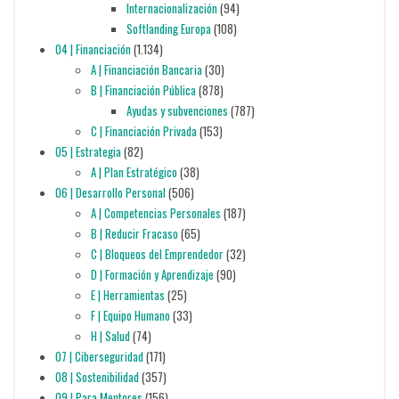
Internacionalización
(94)
Softlanding Europa
(108)
04 | Financiación
(1.134)
A | Financiación Bancaria
(30)
B | Financiación Pública
(878)
Ayudas y subvenciones
(787)
C | Financiación Privada
(153)
05 | Estrategia
(82)
A | Plan Estratégico
(38)
06 | Desarrollo Personal
(506)
A | Competencias Personales
(187)
B | Reducir Fracaso
(65)
C | Bloqueos del Emprendedor
(32)
D | Formación y Aprendizaje
(90)
E | Herramientas
(25)
F | Equipo Humano
(33)
H | Salud
(74)
07 | Ciberseguridad
(171)
08 | Sostenibilidad
(357)
09 | Para Mentores
(156)