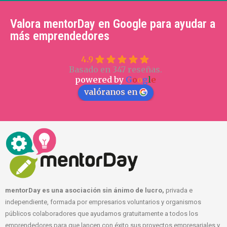
Valora mentorDay en Google para ayudar a
más emprendedores
4.9
Basado en 347 reseñas.
powered by
G
o
o
g
l
e
valóranos en
mentorDay es una asociación sin ánimo de lucro,
privada e
independiente, formada por empresarios voluntarios y organismos
públicos colaboradores que ayudamos gratuitamente a todos los
emprendedores para que lancen con éxito sus proyectos empresariales y