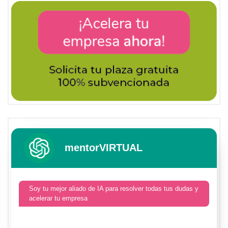
mentorVIRTUAL
Soy tu mejor aliado de IA para resolver todas tus dudas y
acelerar tu empresa