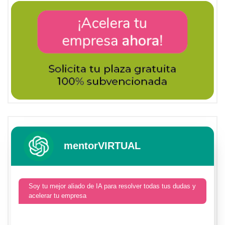
mentorVIRTUAL
Soy tu mejor aliado de IA para resolver todas tus dudas y
acelerar tu empresa