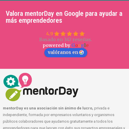
Valora mentorDay en Google para ayudar a
más emprendedores
4.9
Basado en 347 reseñas.
powered by
G
o
o
g
l
e
valóranos en
mentorDay es una asociación sin ánimo de lucro,
privada e
independiente, formada por empresarios voluntarios y organismos
públicos colaboradores que ayudamos gratuitamente a todos los
emprendedores para que lancen con éxito sus proyectos empresariales y