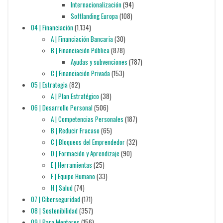
Internacionalización
(94)
Softlanding Europa
(108)
04 | Financiación
(1.134)
A | Financiación Bancaria
(30)
B | Financiación Pública
(878)
Ayudas y subvenciones
(787)
C | Financiación Privada
(153)
05 | Estrategia
(82)
A | Plan Estratégico
(38)
06 | Desarrollo Personal
(506)
A | Competencias Personales
(187)
B | Reducir Fracaso
(65)
C | Bloqueos del Emprendedor
(32)
D | Formación y Aprendizaje
(90)
E | Herramientas
(25)
F | Equipo Humano
(33)
H | Salud
(74)
07 | Ciberseguridad
(171)
08 | Sostenibilidad
(357)
09 | Para Mentores
(156)