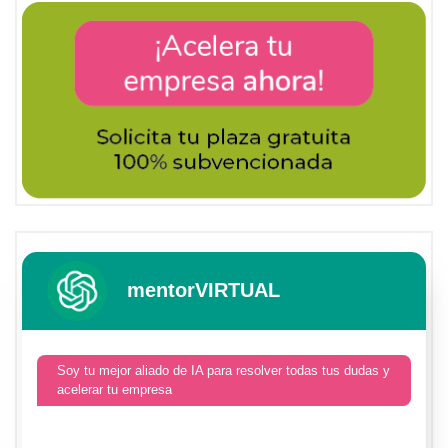
mentorVIRTUAL
Soy tu mejor aliado de IA para resolver todas tus dudas y
acelerar tu empresa