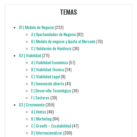
TEMAS
01 | Modelo de Negocio
(232)
A | Oportunidades de Negocio
(82)
B | Modelo de negocio y Ajuste al Mercado
(70)
C | Validación de Hipótesis
(36)
02 | Viabilidad
(271)
A | Viabilidad Económica
(57)
B | Viabilidad Técnica
(24)
C | Viabilidad Legal
(8)
D | Innovación abierta
(41)
E | Desarrollo Tecnológico
(36)
F | Sectores
(30)
03 | Crecimiento
(359)
A | Ventas
(46)
B | Marketing
(84)
C | Growth – Escalabilidad
(47)
D | Internacionalizar
(200)