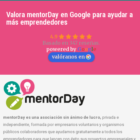
Valora mentorDay en Google para ayudar a
más emprendedores
4.9
Basado en 347 reseñas.
powered by
G
o
o
g
l
e
valóranos en
mentorDay es una asociación sin ánimo de lucro,
privada e
independiente, formada por empresarios voluntarios y organismos
públicos colaboradores que ayudamos gratuitamente a todos los
emprendedores para que lancen con éxito sus proyectos empresariales y