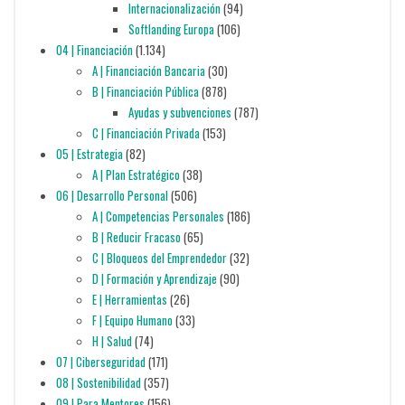
Internacionalización
(94)
Softlanding Europa
(106)
04 | Financiación
(1.134)
A | Financiación Bancaria
(30)
B | Financiación Pública
(878)
Ayudas y subvenciones
(787)
C | Financiación Privada
(153)
05 | Estrategia
(82)
A | Plan Estratégico
(38)
06 | Desarrollo Personal
(506)
A | Competencias Personales
(186)
B | Reducir Fracaso
(65)
C | Bloqueos del Emprendedor
(32)
D | Formación y Aprendizaje
(90)
E | Herramientas
(26)
F | Equipo Humano
(33)
H | Salud
(74)
07 | Ciberseguridad
(171)
08 | Sostenibilidad
(357)
09 | Para Mentores
(156)