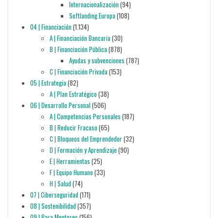
Internacionalización
(94)
Softlanding Europa
(108)
04 | Financiación
(1.134)
A | Financiación Bancaria
(30)
B | Financiación Pública
(878)
Ayudas y subvenciones
(787)
C | Financiación Privada
(153)
05 | Estrategia
(82)
A | Plan Estratégico
(38)
06 | Desarrollo Personal
(506)
A | Competencias Personales
(187)
B | Reducir Fracaso
(65)
C | Bloqueos del Emprendedor
(32)
D | Formación y Aprendizaje
(90)
E | Herramientas
(25)
F | Equipo Humano
(33)
H | Salud
(74)
07 | Ciberseguridad
(171)
08 | Sostenibilidad
(357)
09 | Para Mentores
(156)