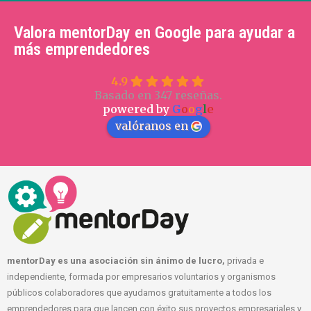
Valora mentorDay en Google para ayudar a
más emprendedores
4.9
Basado en 347 reseñas.
powered by
G
o
o
g
l
e
valóranos en
mentorDay es una asociación sin ánimo de lucro,
privada e
independiente, formada por empresarios voluntarios y organismos
públicos colaboradores que ayudamos gratuitamente a todos los
emprendedores para que lancen con éxito sus proyectos empresariales y