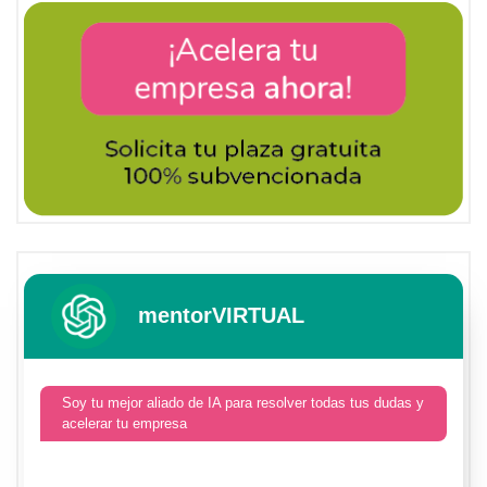
mentorVIRTUAL
Soy tu mejor aliado de IA para resolver todas tus dudas y
acelerar tu empresa