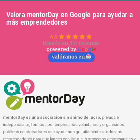
Valora mentorDay en Google para ayudar a
más emprendedores
4.9
Basado en 347 reseñas.
powered by
G
o
o
g
l
e
valóranos en
mentorDay es una asociación sin ánimo de lucro,
privada e
independiente, formada por empresarios voluntarios y organismos
públicos colaboradores que ayudamos gratuitamente a todos los
emprendedores para que lancen con éxito sus proyectos empresariales y