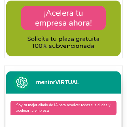
mentorVIRTUAL
Soy tu mejor aliado de IA para resolver todas tus dudas y
acelerar tu empresa