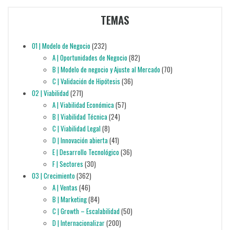
TEMAS
01 | Modelo de Negocio
(232)
A | Oportunidades de Negocio
(82)
B | Modelo de negocio y Ajuste al Mercado
(70)
C | Validación de Hipótesis
(36)
02 | Viabilidad
(271)
A | Viabilidad Económica
(57)
B | Viabilidad Técnica
(24)
C | Viabilidad Legal
(8)
D | Innovación abierta
(41)
E | Desarrollo Tecnológico
(36)
F | Sectores
(30)
03 | Crecimiento
(362)
A | Ventas
(46)
B | Marketing
(84)
C | Growth – Escalabilidad
(50)
D | Internacionalizar
(200)