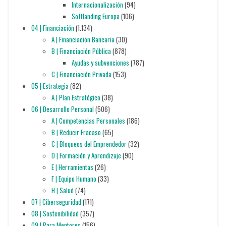
Internacionalización
(94)
Softlanding Europa
(106)
04 | Financiación
(1.134)
A | Financiación Bancaria
(30)
B | Financiación Pública
(878)
Ayudas y subvenciones
(787)
C | Financiación Privada
(153)
05 | Estrategia
(82)
A | Plan Estratégico
(38)
06 | Desarrollo Personal
(506)
A | Competencias Personales
(186)
B | Reducir Fracaso
(65)
C | Bloqueos del Emprendedor
(32)
D | Formación y Aprendizaje
(90)
E | Herramientas
(26)
F | Equipo Humano
(33)
H | Salud
(74)
07 | Ciberseguridad
(171)
08 | Sostenibilidad
(357)
09 | Para Mentores
(156)