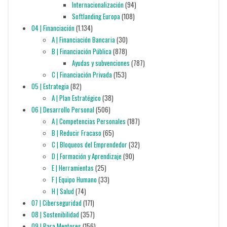
Internacionalización
(94)
Softlanding Europa
(108)
04 | Financiación
(1.134)
A | Financiación Bancaria
(30)
B | Financiación Pública
(878)
Ayudas y subvenciones
(787)
C | Financiación Privada
(153)
05 | Estrategia
(82)
A | Plan Estratégico
(38)
06 | Desarrollo Personal
(506)
A | Competencias Personales
(187)
B | Reducir Fracaso
(65)
C | Bloqueos del Emprendedor
(32)
D | Formación y Aprendizaje
(90)
E | Herramientas
(25)
F | Equipo Humano
(33)
H | Salud
(74)
07 | Ciberseguridad
(171)
08 | Sostenibilidad
(357)
09 | Para Mentores
(156)