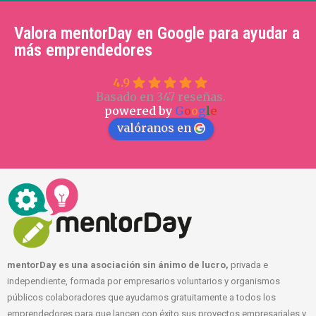
Valora mentorDay en Google para ayudar a
más emprendedores
4.9
Basado en 347 reseñas.
powered by
G
o
o
g
l
e
valóranos en
mentorDay es una asociación sin ánimo de lucro,
privada e
independiente, formada por empresarios voluntarios y organismos
públicos colaboradores que ayudamos gratuitamente a todos los
emprendedores para que lancen con éxito sus proyectos empresariales y