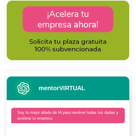
mentorVIRTUAL
Soy tu mejor aliado de IA para resolver todas tus dudas y
acelerar tu empresa