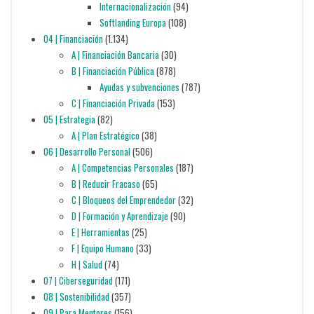
Internacionalización
(94)
Softlanding Europa
(108)
04 | Financiación
(1.134)
A | Financiación Bancaria
(30)
B | Financiación Pública
(878)
Ayudas y subvenciones
(787)
C | Financiación Privada
(153)
05 | Estrategia
(82)
A | Plan Estratégico
(38)
06 | Desarrollo Personal
(506)
A | Competencias Personales
(187)
B | Reducir Fracaso
(65)
C | Bloqueos del Emprendedor
(32)
D | Formación y Aprendizaje
(90)
E | Herramientas
(25)
F | Equipo Humano
(33)
H | Salud
(74)
07 | Ciberseguridad
(171)
08 | Sostenibilidad
(357)
09 | Para Mentores
(156)