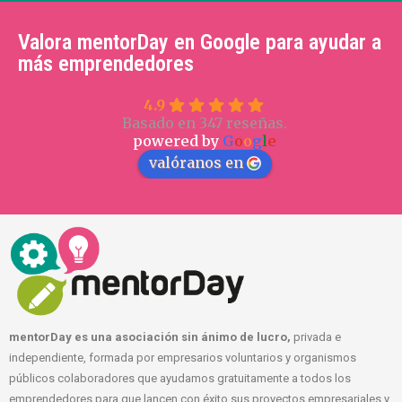
Valora mentorDay en Google para ayudar a
más emprendedores
4.9
Basado en 347 reseñas.
powered by
G
o
o
g
l
e
valóranos en
mentorDay es una asociación sin ánimo de lucro,
privada e
independiente, formada por empresarios voluntarios y organismos
públicos colaboradores que ayudamos gratuitamente a todos los
emprendedores para que lancen con éxito sus proyectos empresariales y