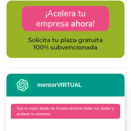
mentorVIRTUAL
Soy tu mejor aliado de IA para resolver todas tus dudas y
acelerar tu empresa