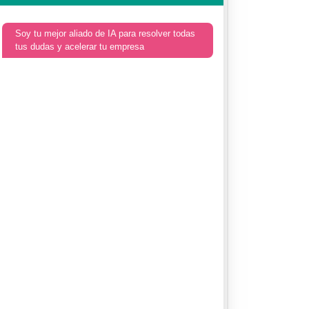
Soy tu mejor aliado de IA para resolver todas
tus dudas y acelerar tu empresa