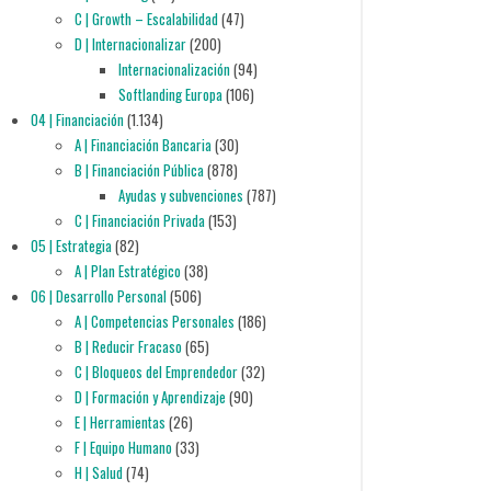
C | Growth – Escalabilidad
(47)
D | Internacionalizar
(200)
Internacionalización
(94)
Softlanding Europa
(106)
04 | Financiación
(1.134)
A | Financiación Bancaria
(30)
B | Financiación Pública
(878)
Ayudas y subvenciones
(787)
C | Financiación Privada
(153)
05 | Estrategia
(82)
A | Plan Estratégico
(38)
06 | Desarrollo Personal
(506)
A | Competencias Personales
(186)
B | Reducir Fracaso
(65)
C | Bloqueos del Emprendedor
(32)
D | Formación y Aprendizaje
(90)
E | Herramientas
(26)
F | Equipo Humano
(33)
H | Salud
(74)