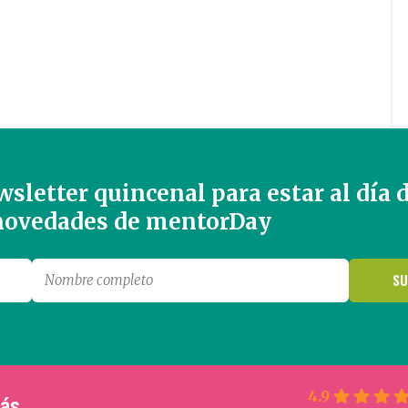
sletter quincenal para estar al día 
 novedades de mentorDay
4.9
más