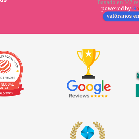
Basado en 347 re
powered by
G
valóranos e