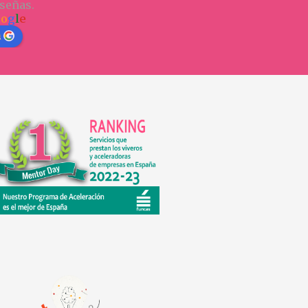
señas.
o
o
g
l
e
n