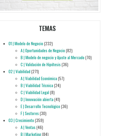
TEMAS
01 | Modelo de Negocio
(232)
A | Oportunidades de Negocio
(82)
B | Modelo de negocio y Ajuste al Mercado
(70)
C | Validación de Hipótesis
(36)
02 | Viabilidad
(271)
A | Viabilidad Económica
(57)
B | Viabilidad Técnica
(24)
C | Viabilidad Legal
(8)
D | Innovación abierta
(41)
E | Desarrollo Tecnológico
(36)
F | Sectores
(30)
03 | Crecimiento
(359)
A | Ventas
(46)
B | Marketing
(84)