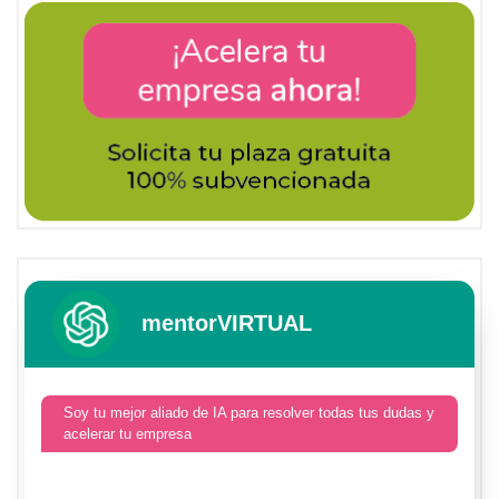
mentorVIRTUAL
Soy tu mejor aliado de IA para resolver todas tus dudas y
acelerar tu empresa