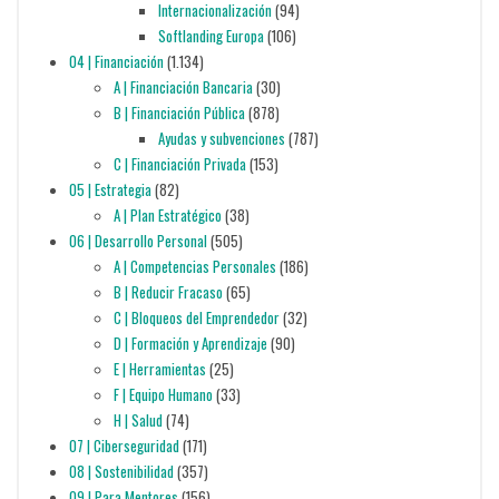
Internacionalización
(94)
Softlanding Europa
(106)
04 | Financiación
(1.134)
A | Financiación Bancaria
(30)
B | Financiación Pública
(878)
Ayudas y subvenciones
(787)
C | Financiación Privada
(153)
05 | Estrategia
(82)
A | Plan Estratégico
(38)
06 | Desarrollo Personal
(505)
A | Competencias Personales
(186)
B | Reducir Fracaso
(65)
C | Bloqueos del Emprendedor
(32)
D | Formación y Aprendizaje
(90)
E | Herramientas
(25)
F | Equipo Humano
(33)
H | Salud
(74)
07 | Ciberseguridad
(171)
08 | Sostenibilidad
(357)
09 | Para Mentores
(156)