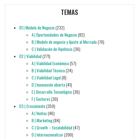
TEMAS
01 | Modelo de Negocio
(232)
A | Oportunidades de Negocio
(82)
B | Modelo de negocio y Ajuste al Mercado
(70)
C | Validación de Hipótesis
(36)
02 | Viabilidad
(271)
A | Viabilidad Económica
(57)
B | Viabilidad Técnica
(24)
C | Viabilidad Legal
(8)
D | Innovación abierta
(41)
E | Desarrollo Tecnológico
(36)
F | Sectores
(30)
03 | Crecimiento
(359)
A | Ventas
(46)
B | Marketing
(84)
C | Growth – Escalabilidad
(47)
D | Internacionalizar
(200)