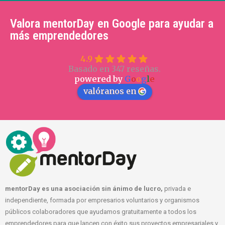
Valora mentorDay en Google para ayudar a
más emprendedores
4.9
Basado en 347 reseñas.
powered by
G
o
o
g
l
e
valóranos en
mentorDay es una asociación sin ánimo de lucro,
privada e
independiente, formada por empresarios voluntarios y organismos
públicos colaboradores que ayudamos gratuitamente a todos los
emprendedores para que lancen con éxito sus proyectos empresariales y