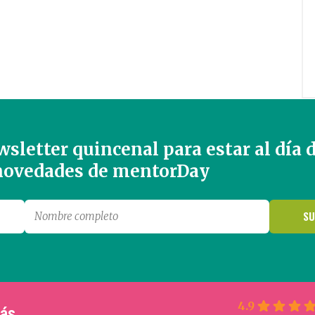
sletter quincenal para estar al día 
 novedades de mentorDay
4.9
más