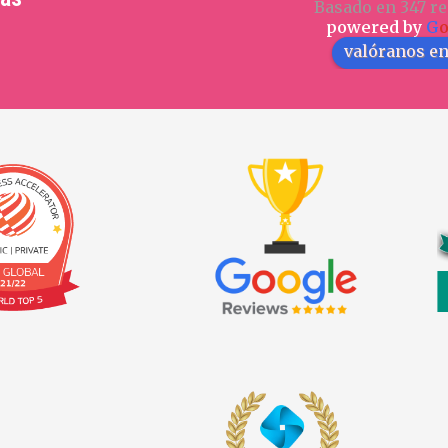
Basado en 347 re
powered by
G
valóranos e