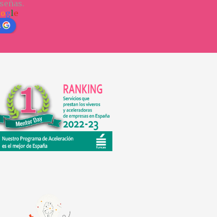
señas.
o
o
g
l
e
n