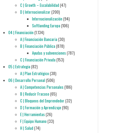
C | Growth – Escalabilidad
(47)
D | Internacionalizar
(200)
Internacionalización
(94)
Softlanding Europa
(106)
04 | Financiación
(1.134)
A | Financiación Bancaria
(30)
B | Financiación Pública
(878)
Ayudas y subvenciones
(787)
C | Financiación Privada
(153)
05 | Estrategia
(82)
A | Plan Estratégico
(38)
06 | Desarrollo Personal
(506)
A | Competencias Personales
(186)
B | Reducir Fracaso
(65)
C | Bloqueos del Emprendedor
(32)
D | Formación y Aprendizaje
(90)
E | Herramientas
(26)
F | Equipo Humano
(33)
H | Salud
(74)