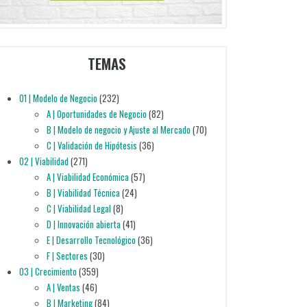
TEMAS
01 | Modelo de Negocio
(232)
A | Oportunidades de Negocio
(82)
B | Modelo de negocio y Ajuste al Mercado
(70)
C | Validación de Hipótesis
(36)
02 | Viabilidad
(271)
A | Viabilidad Económica
(57)
B | Viabilidad Técnica
(24)
C | Viabilidad Legal
(8)
D | Innovación abierta
(41)
E | Desarrollo Tecnológico
(36)
F | Sectores
(30)
03 | Crecimiento
(359)
A | Ventas
(46)
B | Marketing
(84)