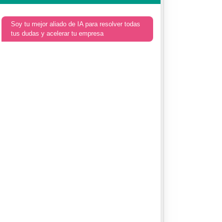
Soy tu mejor aliado de IA para resolver todas
tus dudas y acelerar tu empresa