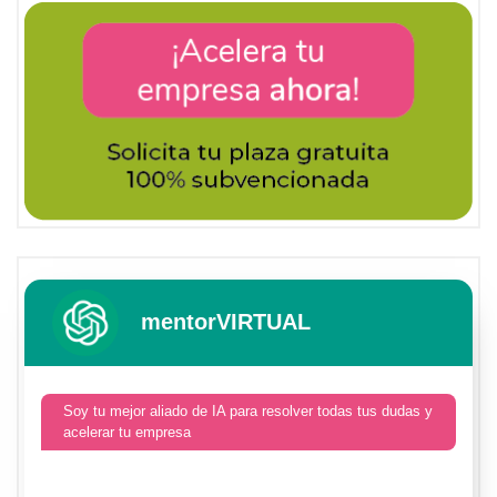
mentorVIRTUAL
Soy tu mejor aliado de IA para resolver todas tus dudas y
acelerar tu empresa