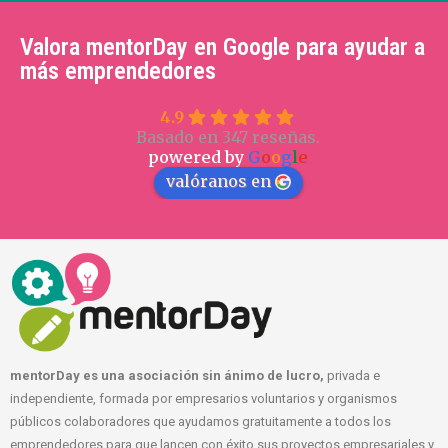
Valora mentorDay en Google para ayudar a
más emprendedores
4.9
Basado en 347 reseñas.
powered by
G
o
o
g
l
e
valóranos en
mentorDay es una asociación sin ánimo de lucro,
privada e
independiente, formada por empresarios voluntarios y organismos
públicos colaboradores que ayudamos gratuitamente a todos los
emprendedores para que lancen con éxito sus proyectos empresariales y