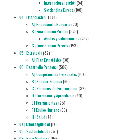
Internacionalización
(94)
Softlanding Europa
(108)
04 | Financiación
(1.134)
A | Financiación Bancaria
(30)
B | Financiación Pública
(878)
Ayudas y subvenciones
(787)
C | Financiación Privada
(153)
05 | Estrategia
(82)
A | Plan Estratégico
(38)
06 | Desarrollo Personal
(506)
A | Competencias Personales
(187)
B | Reducir Fracaso
(65)
C | Bloqueos del Emprendedor
(32)
D | Formación y Aprendizaje
(90)
E | Herramientas
(25)
F | Equipo Humano
(33)
H | Salud
(74)
07 | Ciberseguridad
(171)
08 | Sostenibilidad
(357)
09 | Para Mentores
(156)