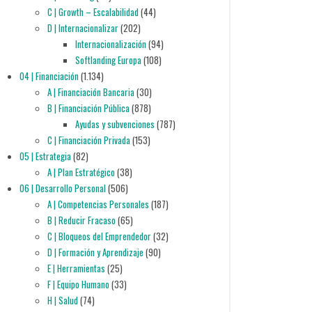
C | Growth – Escalabilidad
(44)
D | Internacionalizar
(202)
Internacionalización
(94)
Softlanding Europa
(108)
04 | Financiación
(1.134)
A | Financiación Bancaria
(30)
B | Financiación Pública
(878)
Ayudas y subvenciones
(787)
C | Financiación Privada
(153)
05 | Estrategia
(82)
A | Plan Estratégico
(38)
06 | Desarrollo Personal
(506)
A | Competencias Personales
(187)
B | Reducir Fracaso
(65)
C | Bloqueos del Emprendedor
(32)
D | Formación y Aprendizaje
(90)
E | Herramientas
(25)
F | Equipo Humano
(33)
H | Salud
(74)