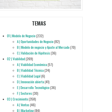
TEMAS
01 | Modelo de Negocio
(232)
A | Oportunidades de Negocio
(82)
B | Modelo de negocio y Ajuste al Mercado
(70)
C | Validación de Hipótesis
(36)
02 | Viabilidad
(269)
A | Viabilidad Económica
(57)
B | Viabilidad Técnica
(24)
C | Viabilidad Legal
(6)
D | Innovación abierta
(41)
E | Desarrollo Tecnológico
(36)
F | Sectores
(30)
03 | Crecimiento
(358)
A | Ventas
(46)
B | Marketing
(84)