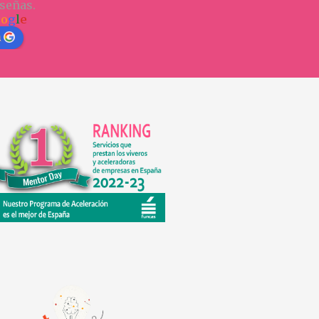
señas.
o
o
g
l
e
n