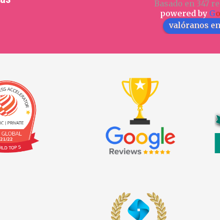
Basado en 347 re
powered by
G
valóranos e