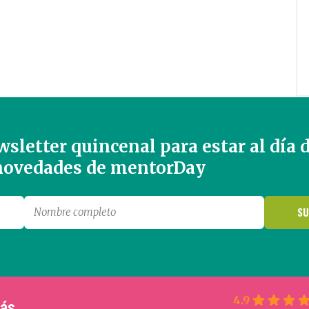
sletter quincenal para estar al día 
 novedades de mentorDay
4.9
más