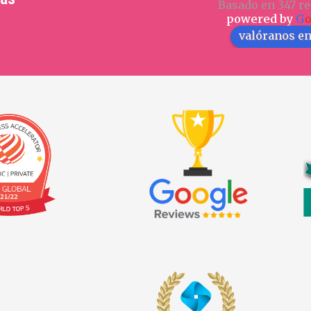
Basado en 347 re
powered by
G
valóranos e