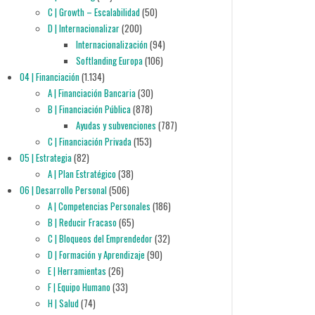
C | Growth – Escalabilidad
(50)
D | Internacionalizar
(200)
Internacionalización
(94)
Softlanding Europa
(106)
04 | Financiación
(1.134)
A | Financiación Bancaria
(30)
B | Financiación Pública
(878)
Ayudas y subvenciones
(787)
C | Financiación Privada
(153)
05 | Estrategia
(82)
A | Plan Estratégico
(38)
06 | Desarrollo Personal
(506)
A | Competencias Personales
(186)
B | Reducir Fracaso
(65)
C | Bloqueos del Emprendedor
(32)
D | Formación y Aprendizaje
(90)
E | Herramientas
(26)
F | Equipo Humano
(33)
H | Salud
(74)