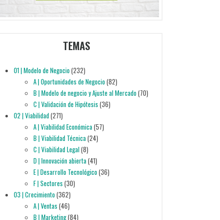
TEMAS
01 | Modelo de Negocio
(232)
A | Oportunidades de Negocio
(82)
B | Modelo de negocio y Ajuste al Mercado
(70)
C | Validación de Hipótesis
(36)
02 | Viabilidad
(271)
A | Viabilidad Económica
(57)
B | Viabilidad Técnica
(24)
C | Viabilidad Legal
(8)
D | Innovación abierta
(41)
E | Desarrollo Tecnológico
(36)
F | Sectores
(30)
03 | Crecimiento
(362)
A | Ventas
(46)
B | Marketing
(84)