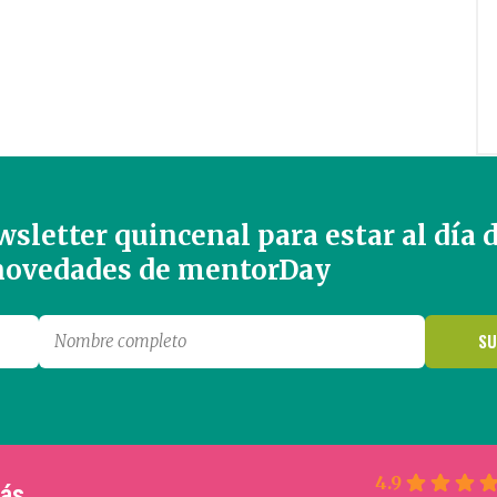
sletter quincenal para estar al día 
 novedades de mentorDay
4.9
más