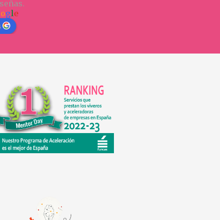
señas.
o
o
g
l
e
n