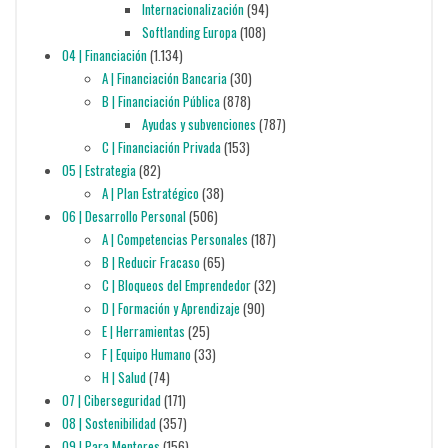
Internacionalización
(94)
Softlanding Europa
(108)
04 | Financiación
(1.134)
A | Financiación Bancaria
(30)
B | Financiación Pública
(878)
Ayudas y subvenciones
(787)
C | Financiación Privada
(153)
05 | Estrategia
(82)
A | Plan Estratégico
(38)
06 | Desarrollo Personal
(506)
A | Competencias Personales
(187)
B | Reducir Fracaso
(65)
C | Bloqueos del Emprendedor
(32)
D | Formación y Aprendizaje
(90)
E | Herramientas
(25)
F | Equipo Humano
(33)
H | Salud
(74)
07 | Ciberseguridad
(171)
08 | Sostenibilidad
(357)
09 | Para Mentores
(156)