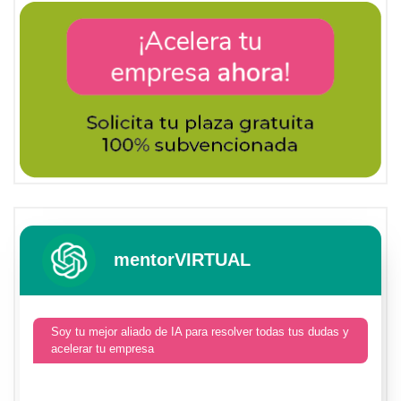
mentorVIRTUAL
Soy tu mejor aliado de IA para resolver todas tus dudas y
acelerar tu empresa