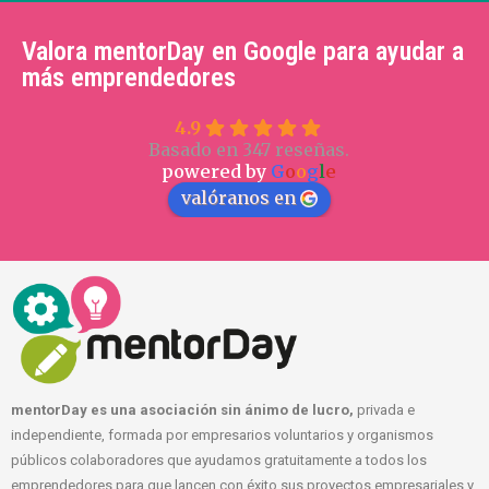
Valora mentorDay en Google para ayudar a
más emprendedores
4.9
Basado en 347 reseñas.
powered by
G
o
o
g
l
e
valóranos en
mentorDay es una asociación sin ánimo de lucro,
privada e
independiente, formada por empresarios voluntarios y organismos
públicos colaboradores que ayudamos gratuitamente a todos los
emprendedores para que lancen con éxito sus proyectos empresariales y