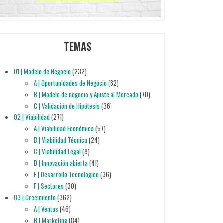
TEMAS
01 | Modelo de Negocio
(232)
A | Oportunidades de Negocio
(82)
B | Modelo de negocio y Ajuste al Mercado
(70)
C | Validación de Hipótesis
(36)
02 | Viabilidad
(271)
A | Viabilidad Económica
(57)
B | Viabilidad Técnica
(24)
C | Viabilidad Legal
(8)
D | Innovación abierta
(41)
E | Desarrollo Tecnológico
(36)
F | Sectores
(30)
03 | Crecimiento
(362)
A | Ventas
(46)
B | Marketing
(84)