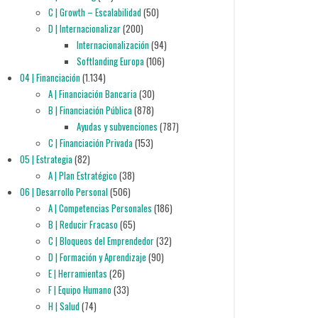
C | Growth – Escalabilidad
(50)
D | Internacionalizar
(200)
Internacionalización
(94)
Softlanding Europa
(106)
04 | Financiación
(1.134)
A | Financiación Bancaria
(30)
B | Financiación Pública
(878)
Ayudas y subvenciones
(787)
C | Financiación Privada
(153)
05 | Estrategia
(82)
A | Plan Estratégico
(38)
06 | Desarrollo Personal
(506)
A | Competencias Personales
(186)
B | Reducir Fracaso
(65)
C | Bloqueos del Emprendedor
(32)
D | Formación y Aprendizaje
(90)
E | Herramientas
(26)
F | Equipo Humano
(33)
H | Salud
(74)