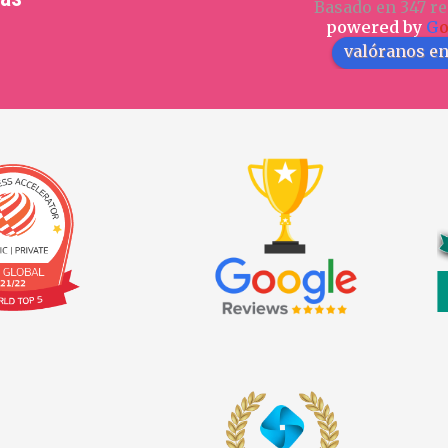
Basado en 347 re
powered by
G
valóranos e