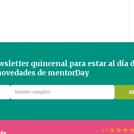
sletter quincenal para estar al día 
 novedades de mentorDay
4.9
más