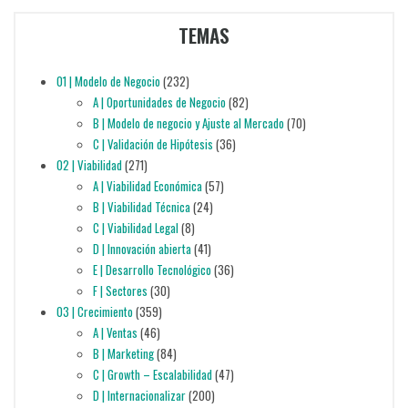
TEMAS
01 | Modelo de Negocio
(232)
A | Oportunidades de Negocio
(82)
B | Modelo de negocio y Ajuste al Mercado
(70)
C | Validación de Hipótesis
(36)
02 | Viabilidad
(271)
A | Viabilidad Económica
(57)
B | Viabilidad Técnica
(24)
C | Viabilidad Legal
(8)
D | Innovación abierta
(41)
E | Desarrollo Tecnológico
(36)
F | Sectores
(30)
03 | Crecimiento
(359)
A | Ventas
(46)
B | Marketing
(84)
C | Growth – Escalabilidad
(47)
D | Internacionalizar
(200)