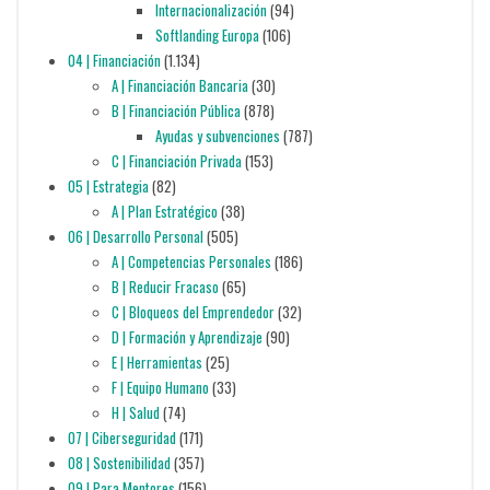
Internacionalización
(94)
Softlanding Europa
(106)
04 | Financiación
(1.134)
A | Financiación Bancaria
(30)
B | Financiación Pública
(878)
Ayudas y subvenciones
(787)
C | Financiación Privada
(153)
05 | Estrategia
(82)
A | Plan Estratégico
(38)
06 | Desarrollo Personal
(505)
A | Competencias Personales
(186)
B | Reducir Fracaso
(65)
C | Bloqueos del Emprendedor
(32)
D | Formación y Aprendizaje
(90)
E | Herramientas
(25)
F | Equipo Humano
(33)
H | Salud
(74)
07 | Ciberseguridad
(171)
08 | Sostenibilidad
(357)
09 | Para Mentores
(156)