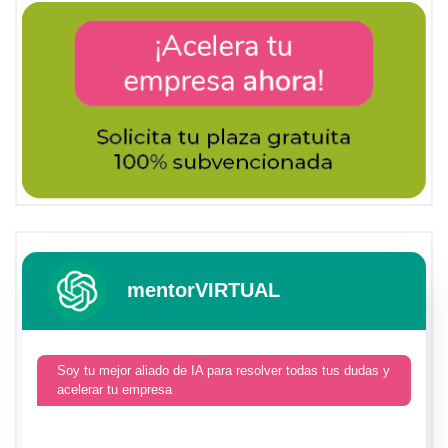
mentorVIRTUAL
Soy tu mejor aliado de IA para resolver todas tus dudas y
acelerar tu empresa