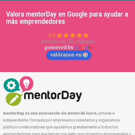
Valora mentorDay en Google para ayudar a
más emprendedores
4.9
Basado en 347 reseñas.
powered by
G
o
o
g
l
e
valóranos en
mentorDay es una asociación sin ánimo de lucro,
privada e
independiente, formada por empresarios voluntarios y organismos
públicos colaboradores que ayudamos gratuitamente a todos los
emprendedores para que lancen con éxito sus proyectos empresariales y