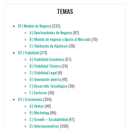
TEMAS
01 | Modelo de Negocio
(232)
A | Oportunidades de Negocio
(82)
B | Modelo de negocio y Ajuste al Mercado
(70)
C | Validación de Hipótesis
(36)
02 | Viabilidad
(271)
A | Viabilidad Económica
(57)
B | Viabilidad Técnica
(24)
C | Viabilidad Legal
(8)
D | Innovación abierta
(41)
E | Desarrollo Tecnológico
(36)
F | Sectores
(30)
03 | Crecimiento
(359)
A | Ventas
(46)
B | Marketing
(84)
C | Growth – Escalabilidad
(47)
D | Internacionalizar
(200)