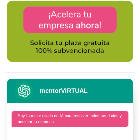
mentorVIRTUAL
Soy tu mejor aliado de IA para resolver todas tus dudas y
acelerar tu empresa