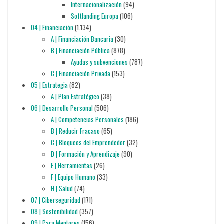
Internacionalización
(94)
Softlanding Europa
(106)
04 | Financiación
(1.134)
A | Financiación Bancaria
(30)
B | Financiación Pública
(878)
Ayudas y subvenciones
(787)
C | Financiación Privada
(153)
05 | Estrategia
(82)
A | Plan Estratégico
(38)
06 | Desarrollo Personal
(506)
A | Competencias Personales
(186)
B | Reducir Fracaso
(65)
C | Bloqueos del Emprendedor
(32)
D | Formación y Aprendizaje
(90)
E | Herramientas
(26)
F | Equipo Humano
(33)
H | Salud
(74)
07 | Ciberseguridad
(171)
08 | Sostenibilidad
(357)
09 | Para Mentores
(156)