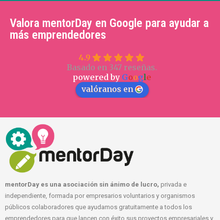
Valora mentorDay en Google para ayudar a
más emprendedores
4.9
Basado en 347 reseñas.
powered by
G
o
o
g
l
e
valóranos en
mentorDay es una asociación sin ánimo de lucro,
privada e
independiente, formada por empresarios voluntarios y organismos
públicos colaboradores que ayudamos gratuitamente a todos los
emprendedores para que lancen con éxito sus proyectos empresariales y