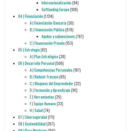
Internacionalización
(94)
Softlanding Europa
(108)
04 | Financiación
(1.134)
A | Financiación Bancaria
(30)
B | Financiación Pública
(878)
Ayudas y subvenciones
(787)
C | Financiación Privada
(153)
05 | Estrategia
(82)
A | Plan Estratégico
(38)
06 | Desarrollo Personal
(506)
A | Competencias Personales
(187)
B | Reducir Fracaso
(65)
C | Bloqueos del Emprendedor
(32)
D | Formación y Aprendizaje
(90)
E | Herramientas
(25)
F | Equipo Humano
(33)
H | Salud
(74)
07 | Ciberseguridad
(171)
08 | Sostenibilidad
(357)
09 | Para Mentores
(156)