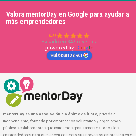
Valora mentorDay en Google para ayudar a
más emprendedores
4.9
Basado en 347 reseñas.
powered by
G
o
o
g
l
e
valóranos en
mentorDay es una asociación sin ánimo de lucro,
privada e
independiente, formada por empresarios voluntarios y organismos
públicos colaboradores que ayudamos gratuitamente a todos los
emprendedores para que lancen con éxito sus proyectos empresariales y