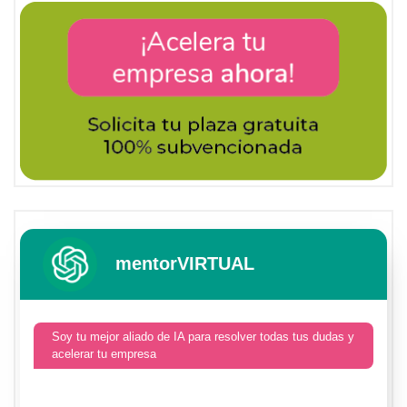
mentorVIRTUAL
Soy tu mejor aliado de IA para resolver todas tus dudas y
acelerar tu empresa