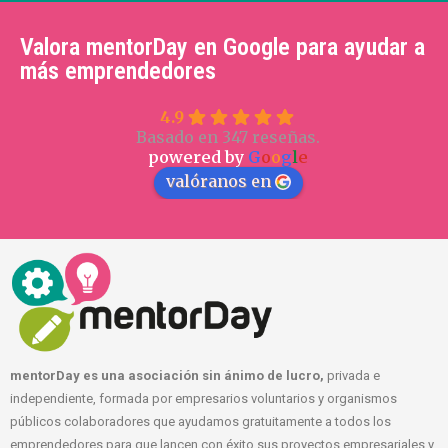
Valora mentorDay en Google para ayudar a
más emprendedores
4.9
Basado en 347 reseñas.
powered by
G
o
o
g
l
e
valóranos en
mentorDay es una asociación sin ánimo de lucro,
privada e
independiente, formada por empresarios voluntarios y organismos
públicos colaboradores que ayudamos gratuitamente a todos los
emprendedores para que lancen con éxito sus proyectos empresariales y