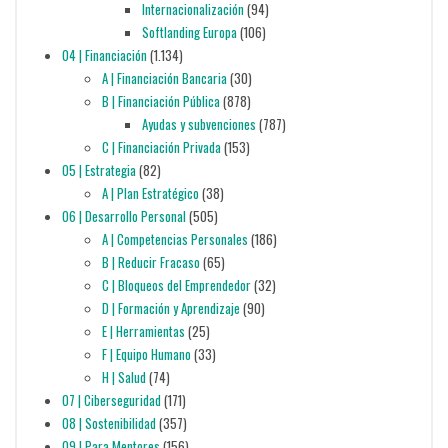
Internacionalización
(94)
Softlanding Europa
(106)
04 | Financiación
(1.134)
A | Financiación Bancaria
(30)
B | Financiación Pública
(878)
Ayudas y subvenciones
(787)
C | Financiación Privada
(153)
05 | Estrategia
(82)
A | Plan Estratégico
(38)
06 | Desarrollo Personal
(505)
A | Competencias Personales
(186)
B | Reducir Fracaso
(65)
C | Bloqueos del Emprendedor
(32)
D | Formación y Aprendizaje
(90)
E | Herramientas
(25)
F | Equipo Humano
(33)
H | Salud
(74)
07 | Ciberseguridad
(171)
08 | Sostenibilidad
(357)
09 | Para Mentores
(156)