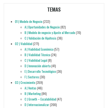
TEMAS
01 | Modelo de Negocio
(232)
A | Oportunidades de Negocio
(82)
B | Modelo de negocio y Ajuste al Mercado
(70)
C | Validación de Hipótesis
(36)
02 | Viabilidad
(271)
A | Viabilidad Económica
(57)
B | Viabilidad Técnica
(24)
C | Viabilidad Legal
(8)
D | Innovación abierta
(41)
E | Desarrollo Tecnológico
(36)
F | Sectores
(30)
03 | Crecimiento
(359)
A | Ventas
(46)
B | Marketing
(84)
C | Growth – Escalabilidad
(47)
D | Internacionalizar
(200)