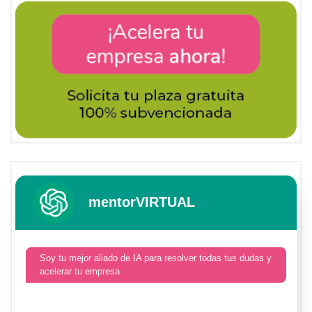
mentorVIRTUAL
Soy tu mejor aliado de IA para resolver todas tus dudas y
acelerar tu empresa