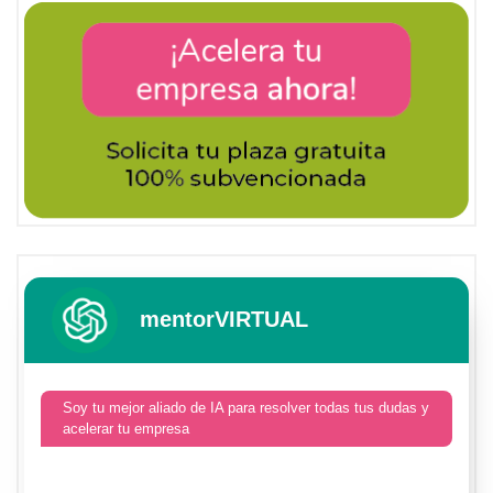
mentorVIRTUAL
Soy tu mejor aliado de IA para resolver todas tus dudas y
acelerar tu empresa