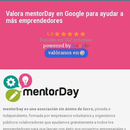
Valora mentorDay en Google para ayudar a
más emprendedores
4.9
Basado en 347 reseñas.
powered by
G
o
o
g
l
e
valóranos en
mentorDay es una asociación sin ánimo de lucro,
privada e
independiente, formada por empresarios voluntarios y organismos
públicos colaboradores que ayudamos gratuitamente a todos los
emprendedores para que lancen con éxito sus proyectos empresariales y