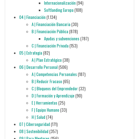
Internacionalización
(94)
Softlanding Europa
(108)
04 | Financiación
(1.134)
A | Financiación Bancaria
(30)
B | Financiación Pública
(878)
Ayudas y subvenciones
(787)
C | Financiación Privada
(153)
05 | Estrategia
(82)
A | Plan Estratégico
(38)
06 | Desarrollo Personal
(506)
A | Competencias Personales
(187)
B | Reducir Fracaso
(65)
C | Bloqueos del Emprendedor
(32)
D | Formación y Aprendizaje
(90)
E | Herramientas
(25)
F | Equipo Humano
(33)
H | Salud
(74)
07 | Ciberseguridad
(171)
08 | Sostenibilidad
(357)
09 | Para Mentores
(156)