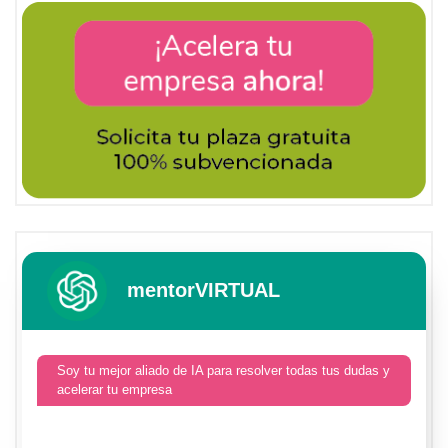
mentorVIRTUAL
Soy tu mejor aliado de IA para resolver todas tus dudas y
acelerar tu empresa