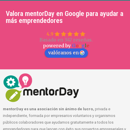
Valora mentorDay en Google para ayudar a
más emprendedores
4.9
Basado en 347 reseñas.
powered by
G
o
o
g
l
e
valóranos en
mentorDay es una asociación sin ánimo de lucro,
privada e
independiente, formada por empresarios voluntarios y organismos
públicos colaboradores que ayudamos gratuitamente a todos los
emprendedores para que lancen con éxito sus proyectos empresariales y