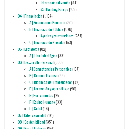
Internacionalización
(94)
Softlanding Europa
(108)
04 | Financiación
(1.134)
A | Financiación Bancaria
(30)
B | Financiación Pública
(878)
Ayudas y subvenciones
(787)
C | Financiación Privada
(153)
05 | Estrategia
(82)
A | Plan Estratégico
(38)
06 | Desarrollo Personal
(506)
A | Competencias Personales
(187)
B | Reducir Fracaso
(65)
C | Bloqueos del Emprendedor
(32)
D | Formación y Aprendizaje
(90)
E | Herramientas
(25)
F | Equipo Humano
(33)
H | Salud
(74)
07 | Ciberseguridad
(171)
08 | Sostenibilidad
(357)
09 | Para Mentores
(156)