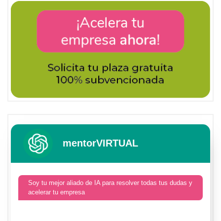
mentorVIRTUAL
Soy tu mejor aliado de IA para resolver todas tus dudas y
acelerar tu empresa