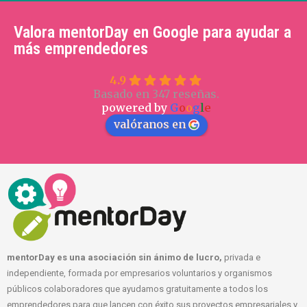
Valora mentorDay en Google para ayudar a
más emprendedores
4.9
Basado en 347 reseñas.
powered by
G
o
o
g
l
e
valóranos en
mentorDay es una asociación sin ánimo de lucro,
privada e
independiente, formada por empresarios voluntarios y organismos
públicos colaboradores que ayudamos gratuitamente a todos los
emprendedores para que lancen con éxito sus proyectos empresariales y