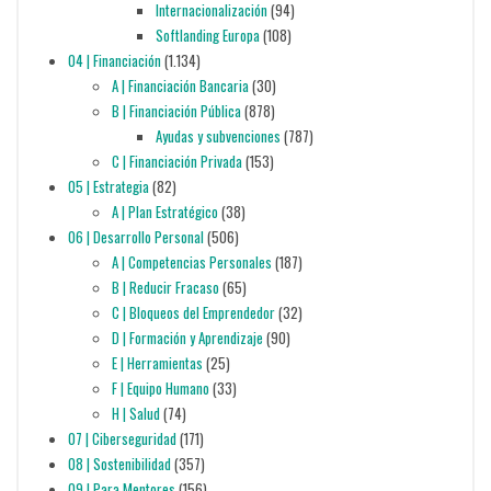
Internacionalización
(94)
Softlanding Europa
(108)
04 | Financiación
(1.134)
A | Financiación Bancaria
(30)
B | Financiación Pública
(878)
Ayudas y subvenciones
(787)
C | Financiación Privada
(153)
05 | Estrategia
(82)
A | Plan Estratégico
(38)
06 | Desarrollo Personal
(506)
A | Competencias Personales
(187)
B | Reducir Fracaso
(65)
C | Bloqueos del Emprendedor
(32)
D | Formación y Aprendizaje
(90)
E | Herramientas
(25)
F | Equipo Humano
(33)
H | Salud
(74)
07 | Ciberseguridad
(171)
08 | Sostenibilidad
(357)
09 | Para Mentores
(156)