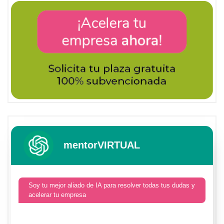
mentorVIRTUAL
Soy tu mejor aliado de IA para resolver todas tus dudas y
acelerar tu empresa