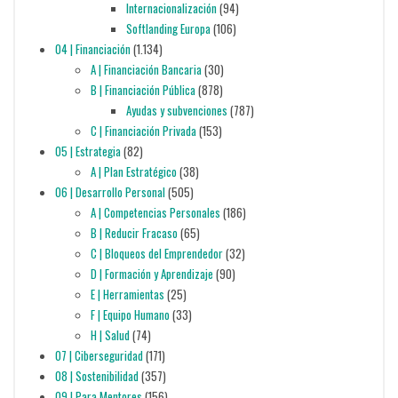
Internacionalización
(94)
Softlanding Europa
(106)
04 | Financiación
(1.134)
A | Financiación Bancaria
(30)
B | Financiación Pública
(878)
Ayudas y subvenciones
(787)
C | Financiación Privada
(153)
05 | Estrategia
(82)
A | Plan Estratégico
(38)
06 | Desarrollo Personal
(505)
A | Competencias Personales
(186)
B | Reducir Fracaso
(65)
C | Bloqueos del Emprendedor
(32)
D | Formación y Aprendizaje
(90)
E | Herramientas
(25)
F | Equipo Humano
(33)
H | Salud
(74)
07 | Ciberseguridad
(171)
08 | Sostenibilidad
(357)
09 | Para Mentores
(156)