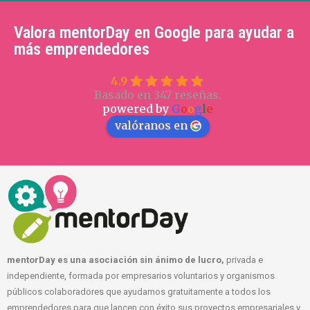
Valora mentorDay en Google para ayudar a
más emprendedores
4.9
Basado en 347 reseñas.
powered by
G
o
o
g
l
e
valóranos en
mentorDay es una asociación sin ánimo de lucro,
privada e
independiente, formada por empresarios voluntarios y organismos
públicos colaboradores que ayudamos gratuitamente a todos los
emprendedores para que lancen con éxito sus proyectos empresariales y