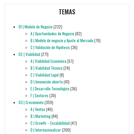
TEMAS
01 | Modelo de Negocio
(232)
A | Oportunidades de Negocio
(82)
B | Modelo de negocio y Ajuste al Mercado
(70)
C | Validación de Hipótesis
(36)
02 | Viabilidad
(271)
A | Viabilidad Económica
(57)
B | Viabilidad Técnica
(24)
C | Viabilidad Legal
(8)
D | Innovación abierta
(41)
E | Desarrollo Tecnológico
(36)
F | Sectores
(30)
03 | Crecimiento
(359)
A | Ventas
(46)
B | Marketing
(84)
C | Growth – Escalabilidad
(47)
D | Internacionalizar
(200)