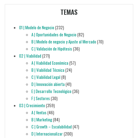
TEMAS
01 | Modelo de Negocio
(232)
A | Oportunidades de Negocio
(82)
B | Modelo de negocio y Ajuste al Mercado
(70)
C | Validación de Hipótesis
(36)
02 | Viabilidad
(271)
A | Viabilidad Económica
(57)
B | Viabilidad Técnica
(24)
C | Viabilidad Legal
(8)
D | Innovación abierta
(41)
E | Desarrollo Tecnológico
(36)
F | Sectores
(30)
03 | Crecimiento
(359)
A | Ventas
(46)
B | Marketing
(84)
C | Growth – Escalabilidad
(47)
D | Internacionalizar
(200)