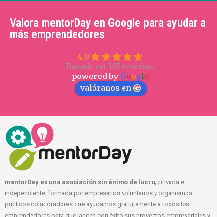
Valora mentorDay en Google para ayudar a
más emprendedores
4.9
Basado en 347 reseñas.
powered by
G
o
o
g
l
e
valóranos en
mentorDay es una asociación sin ánimo de lucro,
privada e
independiente, formada por empresarios voluntarios y organismos
públicos colaboradores que ayudamos gratuitamente a todos los
emprendedores para que lancen con éxito sus proyectos empresariales y