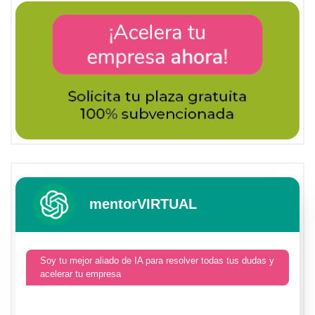
mentorVIRTUAL
Soy tu mejor aliado de IA para resolver todas tus dudas y
acelerar tu empresa