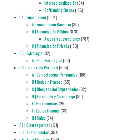
Internacionalización
(94)
Softlanding Europa
(106)
04 | Financiación
(1.134)
A | Financiación Bancaria
(30)
B | Financiación Pública
(878)
Ayudas y subvenciones
(787)
C | Financiación Privada
(153)
05 | Estrategia
(82)
A | Plan Estratégico
(38)
06 | Desarrollo Personal
(505)
A | Competencias Personales
(186)
B | Reducir Fracaso
(65)
C | Bloqueos del Emprendedor
(32)
D | Formación y Aprendizaje
(90)
E | Herramientas
(25)
F | Equipo Humano
(33)
H | Salud
(74)
07 | Ciberseguridad
(171)
08 | Sostenibilidad
(357)
09 | Para Mentores
(156)