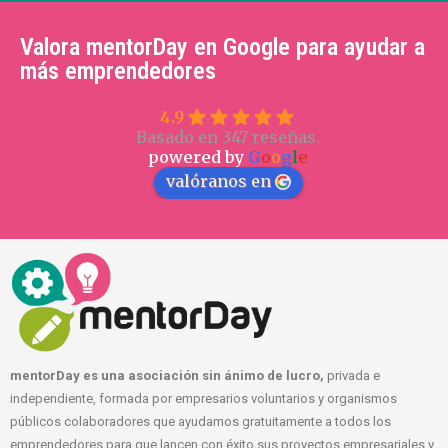
Valora mentorDay en Google para ayudar a
más emprendedores
4.9
Basado en 347 reseñas.
powered by
G
o
o
g
l
e
valóranos en
mentorDay es una asociación sin ánimo de lucro,
privada e
independiente, formada por empresarios voluntarios y organismos
públicos colaboradores que ayudamos gratuitamente a todos los
emprendedores para que lancen con éxito sus proyectos empresariales y