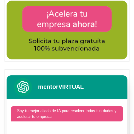
mentorVIRTUAL
Soy tu mejor aliado de IA para resolver todas tus dudas y
acelerar tu empresa