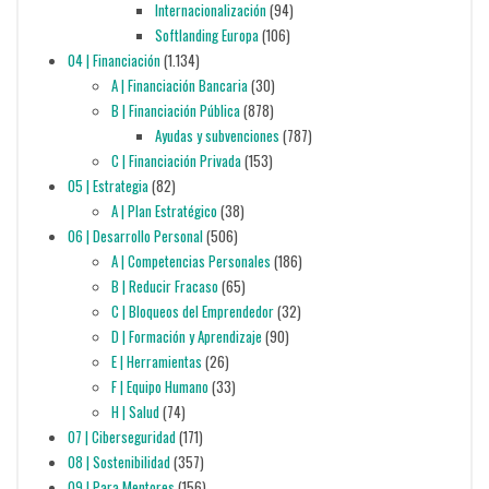
Internacionalización
(94)
Softlanding Europa
(106)
04 | Financiación
(1.134)
A | Financiación Bancaria
(30)
B | Financiación Pública
(878)
Ayudas y subvenciones
(787)
C | Financiación Privada
(153)
05 | Estrategia
(82)
A | Plan Estratégico
(38)
06 | Desarrollo Personal
(506)
A | Competencias Personales
(186)
B | Reducir Fracaso
(65)
C | Bloqueos del Emprendedor
(32)
D | Formación y Aprendizaje
(90)
E | Herramientas
(26)
F | Equipo Humano
(33)
H | Salud
(74)
07 | Ciberseguridad
(171)
08 | Sostenibilidad
(357)
09 | Para Mentores
(156)