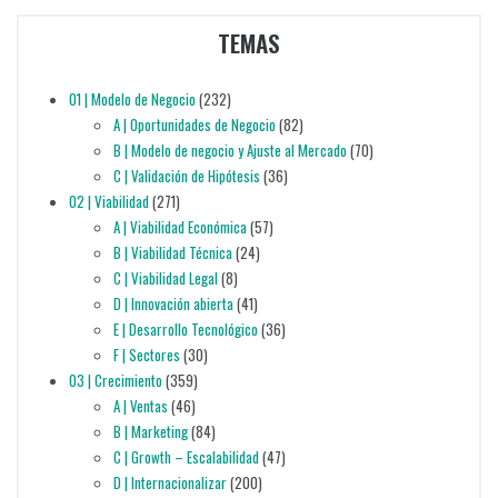
TEMAS
01 | Modelo de Negocio
(232)
A | Oportunidades de Negocio
(82)
B | Modelo de negocio y Ajuste al Mercado
(70)
C | Validación de Hipótesis
(36)
02 | Viabilidad
(271)
A | Viabilidad Económica
(57)
B | Viabilidad Técnica
(24)
C | Viabilidad Legal
(8)
D | Innovación abierta
(41)
E | Desarrollo Tecnológico
(36)
F | Sectores
(30)
03 | Crecimiento
(359)
A | Ventas
(46)
B | Marketing
(84)
C | Growth – Escalabilidad
(47)
D | Internacionalizar
(200)