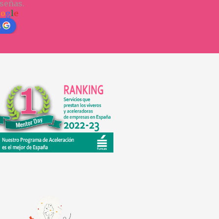
señas.
o
o
g
l
e
n