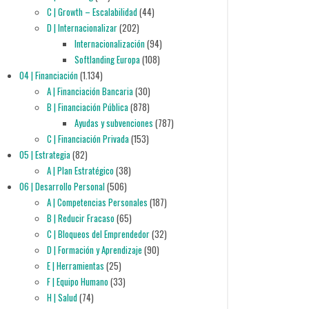
C | Growth – Escalabilidad
(44)
D | Internacionalizar
(202)
Internacionalización
(94)
Softlanding Europa
(108)
04 | Financiación
(1.134)
A | Financiación Bancaria
(30)
B | Financiación Pública
(878)
Ayudas y subvenciones
(787)
C | Financiación Privada
(153)
05 | Estrategia
(82)
A | Plan Estratégico
(38)
06 | Desarrollo Personal
(506)
A | Competencias Personales
(187)
B | Reducir Fracaso
(65)
C | Bloqueos del Emprendedor
(32)
D | Formación y Aprendizaje
(90)
E | Herramientas
(25)
F | Equipo Humano
(33)
H | Salud
(74)