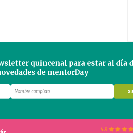
sletter quincenal para estar al día 
 novedades de mentorDay
4.9
más