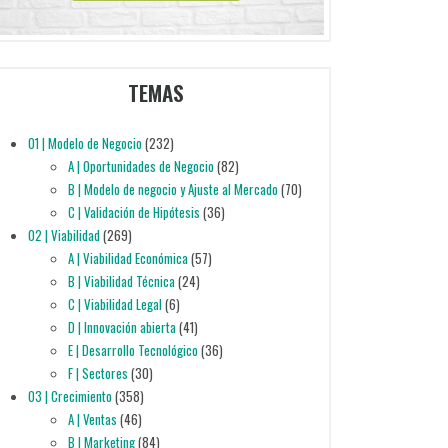
TEMAS
01 | Modelo de Negocio
(232)
A | Oportunidades de Negocio
(82)
B | Modelo de negocio y Ajuste al Mercado
(70)
C | Validación de Hipótesis
(36)
02 | Viabilidad
(269)
A | Viabilidad Económica
(57)
B | Viabilidad Técnica
(24)
C | Viabilidad Legal
(6)
D | Innovación abierta
(41)
E | Desarrollo Tecnológico
(36)
F | Sectores
(30)
03 | Crecimiento
(358)
A | Ventas
(46)
B | Marketing
(84)