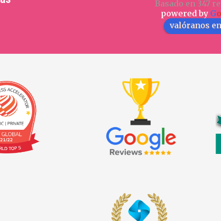
Basado en 347 re
powered by
G
valóranos e