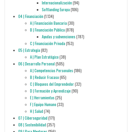
Internacionalización
(94)
Softlanding Europa
(106)
04 | Financiación
(1.134)
A | Financiación Bancaria
(30)
B | Financiación Pública
(878)
Ayudas y subvenciones
(787)
C | Financiación Privada
(153)
05 | Estrategia
(82)
A | Plan Estratégico
(38)
06 | Desarrollo Personal
(505)
A | Competencias Personales
(186)
B | Reducir Fracaso
(65)
C | Bloqueos del Emprendedor
(32)
D | Formación y Aprendizaje
(90)
E | Herramientas
(25)
F | Equipo Humano
(33)
H | Salud
(74)
07 | Ciberseguridad
(171)
08 | Sostenibilidad
(357)
09 | Para Mentores
(156)