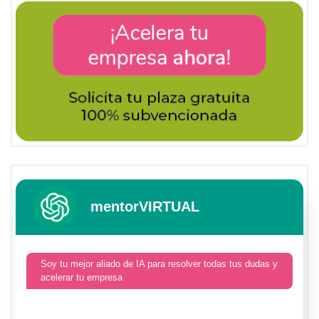
mentorVIRTUAL
Soy tu mejor aliado de IA para resolver todas tus dudas y
acelerar tu empresa