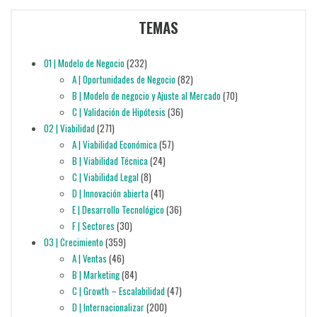
TEMAS
01 | Modelo de Negocio
(232)
A | Oportunidades de Negocio
(82)
B | Modelo de negocio y Ajuste al Mercado
(70)
C | Validación de Hipótesis
(36)
02 | Viabilidad
(271)
A | Viabilidad Económica
(57)
B | Viabilidad Técnica
(24)
C | Viabilidad Legal
(8)
D | Innovación abierta
(41)
E | Desarrollo Tecnológico
(36)
F | Sectores
(30)
03 | Crecimiento
(359)
A | Ventas
(46)
B | Marketing
(84)
C | Growth – Escalabilidad
(47)
D | Internacionalizar
(200)