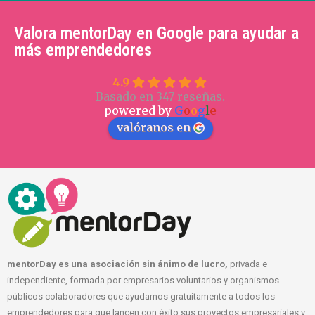
Valora mentorDay en Google para ayudar a
más emprendedores
4.9
Basado en 347 reseñas.
powered by
G
o
o
g
l
e
valóranos en
mentorDay es una asociación sin ánimo de lucro,
privada e
independiente, formada por empresarios voluntarios y organismos
públicos colaboradores que ayudamos gratuitamente a todos los
emprendedores para que lancen con éxito sus proyectos empresariales y