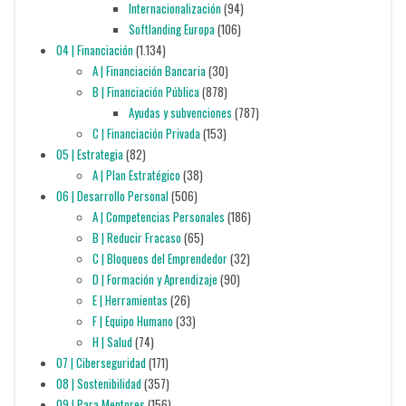
Internacionalización
(94)
Softlanding Europa
(106)
04 | Financiación
(1.134)
A | Financiación Bancaria
(30)
B | Financiación Pública
(878)
Ayudas y subvenciones
(787)
C | Financiación Privada
(153)
05 | Estrategia
(82)
A | Plan Estratégico
(38)
06 | Desarrollo Personal
(506)
A | Competencias Personales
(186)
B | Reducir Fracaso
(65)
C | Bloqueos del Emprendedor
(32)
D | Formación y Aprendizaje
(90)
E | Herramientas
(26)
F | Equipo Humano
(33)
H | Salud
(74)
07 | Ciberseguridad
(171)
08 | Sostenibilidad
(357)
09 | Para Mentores
(156)