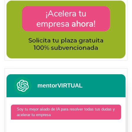
mentorVIRTUAL
Soy tu mejor aliado de IA para resolver todas tus dudas y
acelerar tu empresa