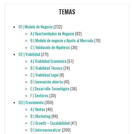
TEMAS
01 | Modelo de Negocio
(232)
A | Oportunidades de Negocio
(82)
B | Modelo de negocio y Ajuste al Mercado
(70)
C | Validación de Hipótesis
(36)
02 | Viabilidad
(271)
A | Viabilidad Económica
(57)
B | Viabilidad Técnica
(24)
C | Viabilidad Legal
(8)
D | Innovación abierta
(41)
E | Desarrollo Tecnológico
(36)
F | Sectores
(30)
03 | Crecimiento
(359)
A | Ventas
(46)
B | Marketing
(84)
C | Growth – Escalabilidad
(47)
D | Internacionalizar
(200)