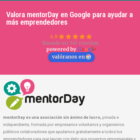
Valora mentorDay en Google para ayudar a
más emprendedores
4.9
Basado en 347 reseñas.
powered by
G
o
o
g
l
e
valóranos en
mentorDay es una asociación sin ánimo de lucro,
privada e
independiente, formada por empresarios voluntarios y organismos
públicos colaboradores que ayudamos gratuitamente a todos los
emprendedores para que lancen con éxito sus proyectos empresariales y