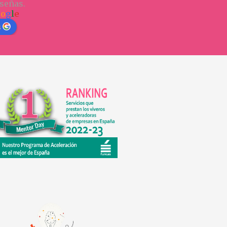
señas.
o
o
g
l
e
n