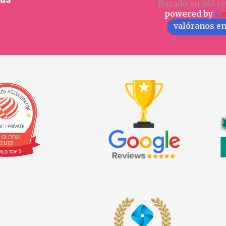
Basado en 347 re
powered by
G
valóranos e