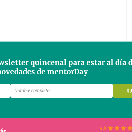
sletter quincenal para estar al día 
 novedades de mentorDay
4.9
más