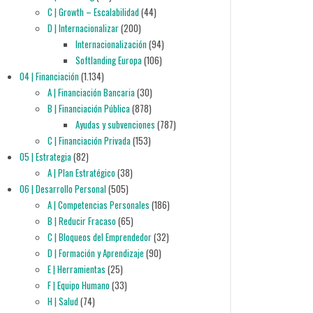
C | Growth – Escalabilidad
(44)
D | Internacionalizar
(200)
Internacionalización
(94)
Softlanding Europa
(106)
04 | Financiación
(1.134)
A | Financiación Bancaria
(30)
B | Financiación Pública
(878)
Ayudas y subvenciones
(787)
C | Financiación Privada
(153)
05 | Estrategia
(82)
A | Plan Estratégico
(38)
06 | Desarrollo Personal
(505)
A | Competencias Personales
(186)
B | Reducir Fracaso
(65)
C | Bloqueos del Emprendedor
(32)
D | Formación y Aprendizaje
(90)
E | Herramientas
(25)
F | Equipo Humano
(33)
H | Salud
(74)