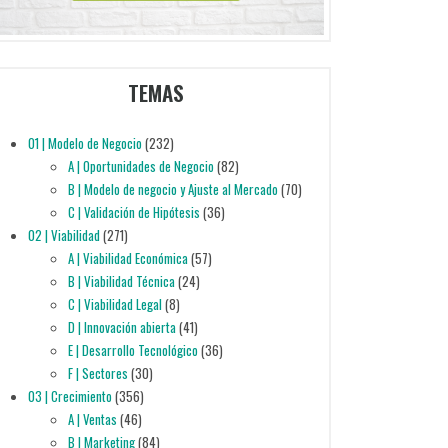
TEMAS
01 | Modelo de Negocio
(232)
A | Oportunidades de Negocio
(82)
B | Modelo de negocio y Ajuste al Mercado
(70)
C | Validación de Hipótesis
(36)
02 | Viabilidad
(271)
A | Viabilidad Económica
(57)
B | Viabilidad Técnica
(24)
C | Viabilidad Legal
(8)
D | Innovación abierta
(41)
E | Desarrollo Tecnológico
(36)
F | Sectores
(30)
03 | Crecimiento
(356)
A | Ventas
(46)
B | Marketing
(84)