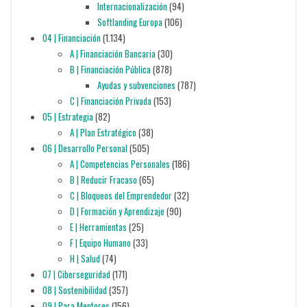
Internacionalización
(94)
Softlanding Europa
(106)
04 | Financiación
(1.134)
A | Financiación Bancaria
(30)
B | Financiación Pública
(878)
Ayudas y subvenciones
(787)
C | Financiación Privada
(153)
05 | Estrategia
(82)
A | Plan Estratégico
(38)
06 | Desarrollo Personal
(505)
A | Competencias Personales
(186)
B | Reducir Fracaso
(65)
C | Bloqueos del Emprendedor
(32)
D | Formación y Aprendizaje
(90)
E | Herramientas
(25)
F | Equipo Humano
(33)
H | Salud
(74)
07 | Ciberseguridad
(171)
08 | Sostenibilidad
(357)
09 | Para Mentores
(156)