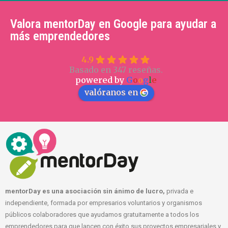
Valora mentorDay en Google para ayudar a
más emprendedores
4.9
Basado en 347 reseñas.
powered by
G
o
o
g
l
e
valóranos en
mentorDay es una asociación sin ánimo de lucro,
privada e
independiente, formada por empresarios voluntarios y organismos
públicos colaboradores que ayudamos gratuitamente a todos los
emprendedores para que lancen con éxito sus proyectos empresariales y