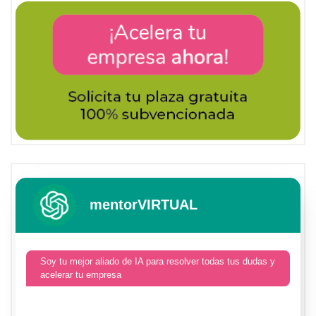
mentorVIRTUAL
Soy tu mejor aliado de IA para resolver todas tus dudas y
acelerar tu empresa