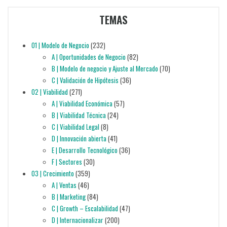
TEMAS
01 | Modelo de Negocio
(232)
A | Oportunidades de Negocio
(82)
B | Modelo de negocio y Ajuste al Mercado
(70)
C | Validación de Hipótesis
(36)
02 | Viabilidad
(271)
A | Viabilidad Económica
(57)
B | Viabilidad Técnica
(24)
C | Viabilidad Legal
(8)
D | Innovación abierta
(41)
E | Desarrollo Tecnológico
(36)
F | Sectores
(30)
03 | Crecimiento
(359)
A | Ventas
(46)
B | Marketing
(84)
C | Growth – Escalabilidad
(47)
D | Internacionalizar
(200)