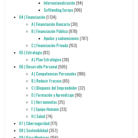
Internacionalización
(94)
Softlanding Europa
(106)
04 | Financiación
(1.134)
A | Financiación Bancaria
(30)
B | Financiación Pública
(878)
Ayudas y subvenciones
(787)
C | Financiación Privada
(153)
05 | Estrategia
(82)
A | Plan Estratégico
(38)
06 | Desarrollo Personal
(505)
A | Competencias Personales
(186)
B | Reducir Fracaso
(65)
C | Bloqueos del Emprendedor
(32)
D | Formación y Aprendizaje
(90)
E | Herramientas
(25)
F | Equipo Humano
(33)
H | Salud
(74)
07 | Ciberseguridad
(171)
08 | Sostenibilidad
(357)
09 | Para Mentores
(156)