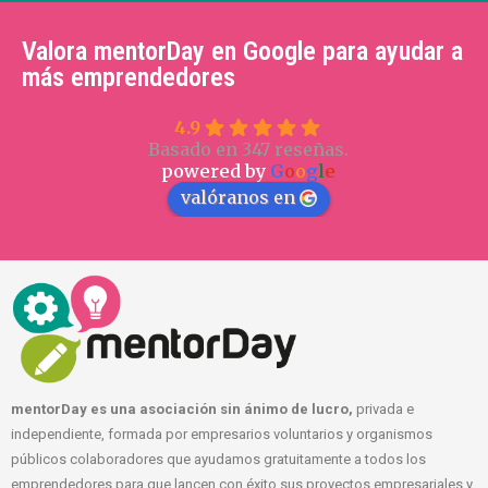
Valora mentorDay en Google para ayudar a
más emprendedores
4.9
Basado en 347 reseñas.
powered by
G
o
o
g
l
e
valóranos en
mentorDay es una asociación sin ánimo de lucro,
privada e
independiente, formada por empresarios voluntarios y organismos
públicos colaboradores que ayudamos gratuitamente a todos los
emprendedores para que lancen con éxito sus proyectos empresariales y