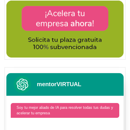
mentorVIRTUAL
Soy tu mejor aliado de IA para resolver todas tus dudas y
acelerar tu empresa