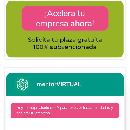
mentorVIRTUAL
Soy tu mejor aliado de IA para resolver todas tus dudas y
acelerar tu empresa