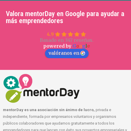
Valora mentorDay en Google para ayudar a
más emprendedores
4.9
Basado en 347 reseñas.
powered by
G
o
o
g
l
e
valóranos en
mentorDay es una asociación sin ánimo de lucro,
privada e
independiente, formada por empresarios voluntarios y organismos
públicos colaboradores que ayudamos gratuitamente a todos los
emprendedores para que lancen con éxito sus proyectos empresariales y