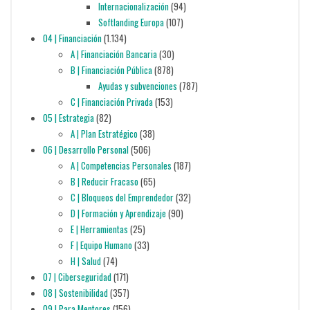
Internacionalización
(94)
Softlanding Europa
(107)
04 | Financiación
(1.134)
A | Financiación Bancaria
(30)
B | Financiación Pública
(878)
Ayudas y subvenciones
(787)
C | Financiación Privada
(153)
05 | Estrategia
(82)
A | Plan Estratégico
(38)
06 | Desarrollo Personal
(506)
A | Competencias Personales
(187)
B | Reducir Fracaso
(65)
C | Bloqueos del Emprendedor
(32)
D | Formación y Aprendizaje
(90)
E | Herramientas
(25)
F | Equipo Humano
(33)
H | Salud
(74)
07 | Ciberseguridad
(171)
08 | Sostenibilidad
(357)
09 | Para Mentores
(156)