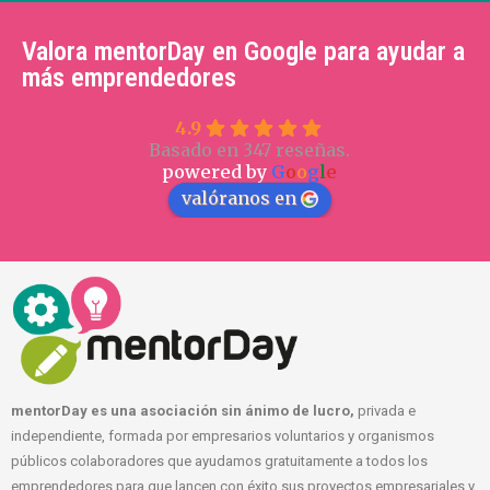
Valora mentorDay en Google para ayudar a
más emprendedores
4.9
Basado en 347 reseñas.
powered by
G
o
o
g
l
e
valóranos en
mentorDay es una asociación sin ánimo de lucro,
privada e
independiente, formada por empresarios voluntarios y organismos
públicos colaboradores que ayudamos gratuitamente a todos los
emprendedores para que lancen con éxito sus proyectos empresariales y