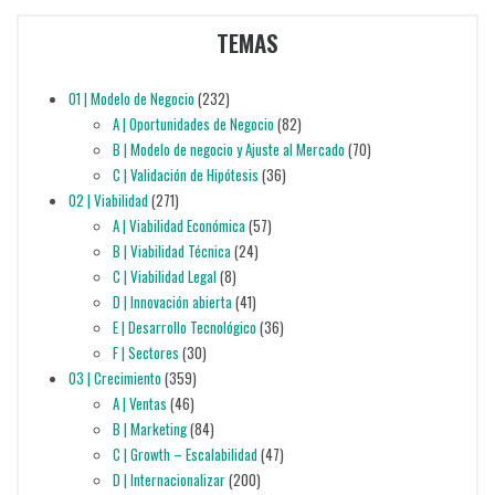
TEMAS
01 | Modelo de Negocio
(232)
A | Oportunidades de Negocio
(82)
B | Modelo de negocio y Ajuste al Mercado
(70)
C | Validación de Hipótesis
(36)
02 | Viabilidad
(271)
A | Viabilidad Económica
(57)
B | Viabilidad Técnica
(24)
C | Viabilidad Legal
(8)
D | Innovación abierta
(41)
E | Desarrollo Tecnológico
(36)
F | Sectores
(30)
03 | Crecimiento
(359)
A | Ventas
(46)
B | Marketing
(84)
C | Growth – Escalabilidad
(47)
D | Internacionalizar
(200)