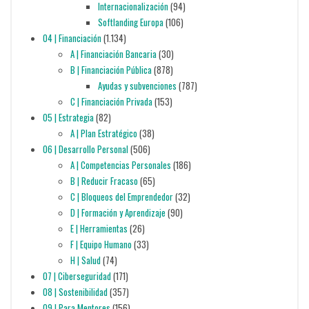
Internacionalización
(94)
Softlanding Europa
(106)
04 | Financiación
(1.134)
A | Financiación Bancaria
(30)
B | Financiación Pública
(878)
Ayudas y subvenciones
(787)
C | Financiación Privada
(153)
05 | Estrategia
(82)
A | Plan Estratégico
(38)
06 | Desarrollo Personal
(506)
A | Competencias Personales
(186)
B | Reducir Fracaso
(65)
C | Bloqueos del Emprendedor
(32)
D | Formación y Aprendizaje
(90)
E | Herramientas
(26)
F | Equipo Humano
(33)
H | Salud
(74)
07 | Ciberseguridad
(171)
08 | Sostenibilidad
(357)
09 | Para Mentores
(156)