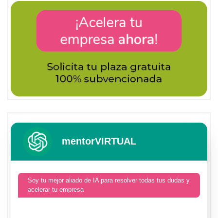
mentorVIRTUAL
Soy tu mejor aliado de IA para resolver todas tus dudas y
acelerar tu empresa